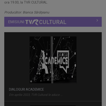
ora 19.00, la TVR CULTURAL.
Producător: Bianca Sărăţeanu
EMISIUNI
CULTART
Emisiunea „CULTart” le prezintă ...