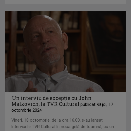
DIALOGURI ACADEMICE
Din aprilie 2023, TVR Cultural le aduce ...
Un interviu de excepție cu John
Malkovich, la TVR Cultural
publicat:
joi, 17
octombrie 2024
Vineri, 18 octombrie, de la ora 16.00, s-au lansat
Interviurile TVR Cultural în noua grilă de toamnă, cu un