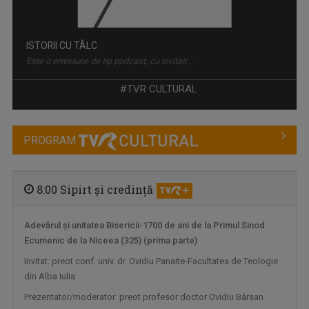
PORTRET DE ARTIST
„Portret de artist” este o serie documentară ...
#TVR CULTURAL
PROGRAM
8:00 Sipirt şi credinţă
Adevărul și unitatea Bisericii-1700 de ani de la Primul Sinod
Ecumenic de la Niceea (325) (prima parte)
ACTUL 0
Invitat: preot conf. univ. dr. Ovidiu Panaite-Facultatea de Teologie
„Actul 0” este o emisiune de televiziune ...
din Alba Iulia
Prezentator/moderator: preot profesor doctor Ovidiu Bârsan