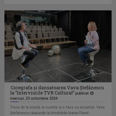
REMIX
De 25 de ani, „Remix” propune tururi ghidate ...
Coregrafa și dansatoarea Vava Ştefănescu
la ”Interviurile TVR Cultural”
publicat:
miercuri, 23 octombrie 2024
Trece de la scenă, la cuvinte şi o face cu iscusință. Vava
EDIŢIE LIMITATĂ
Ştefănescu răspunde la întrebările loanei Pavel ...
De la literatură la muzică, de la ...