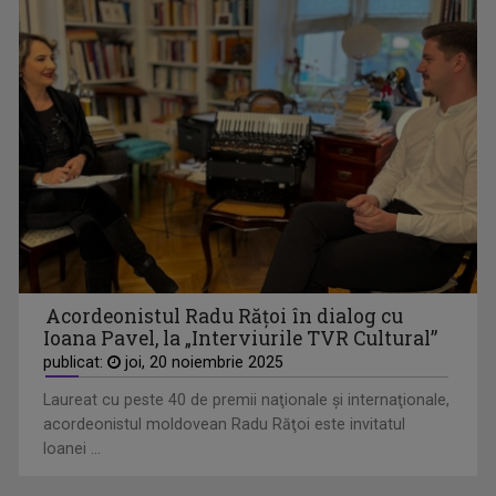
INTRARE LIBERĂ
„Intrare liberă” este un magazin cultural ...
Acordeonistul Radu Răţoi în dialog cu
Ioana Pavel, la „Interviurile TVR Cultural”
publicat:
joi, 20 noiembrie 2025
Laureat cu peste 40 de premii naţionale şi internaţionale,
acordeonistul moldovean Radu Răţoi este invitatul
Ioanei ...