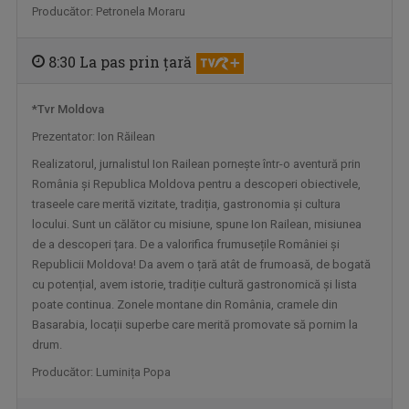
Producător: Petronela Moraru
8:30 La pas prin ţară
*Tvr Moldova
Prezentator: Ion Răilean
Realizatorul, jurnalistul Ion Railean pornește într-o aventură prin
România și Republica Moldova pentru a descoperi obiectivele,
MATCA. LITERATURĂ ÎN DIRECT
traseele care merită vizitate, tradiția, gastronomia și cultura
Magazinul dedicat literaturii contemporane, ...
locului. Sunt un călător cu misiune, spune Ion Railean, misiunea
de a descoperi țara. De a valorifica frumusețile României și
Republicii Moldova! Da avem o țară atât de frumoasă, de bogată
cu potențial, avem istorie, tradiție cultură gastronomică și lista
poate continua. Zonele montane din România, cramele din
Basarabia, locații superbe care merită promovate să pornim la
drum.
Producător: Luminița Popa