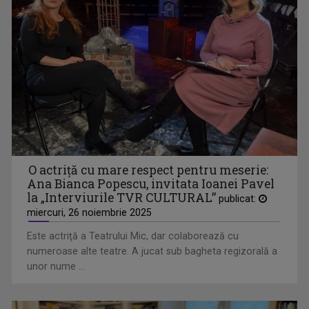
INTERVIURILE TVR CULTURAL
La „Interviurile TVR CULTURAL”, jurnalistele ...
O actriţă cu mare respect pentru meserie:
Ana Bianca Popescu, invitata Ioanei Pavel
la „Interviurile TVR CULTURAL”
publicat:
miercuri, 26 noiembrie 2025
ETNIKULT
În fiecare marți și vineri, de la ora 14:30, ...
Este actriţă a Teatrului Mic, dar colaborează cu
numeroase alte teatre. A jucat sub bagheta regizorală a
unor nume ...