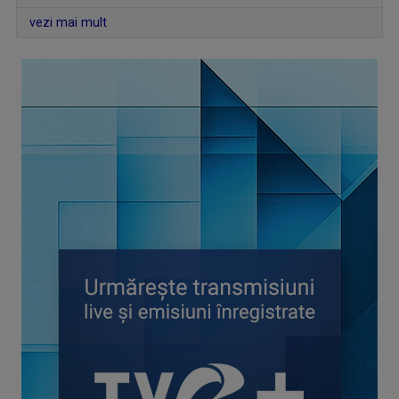
vezi mai mult
PORTRET DE EXCELENȚĂ
Din 21 octombrie 2023, în fiecare săptămână, ...
LECȚIA DE ISTORIE
Emisiunea „Lecția de istorie” își propune să ...