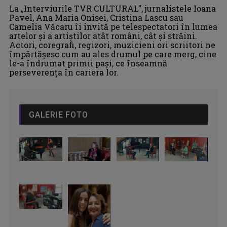
La „Interviurile TVR CULTURAL”, jurnalistele Ioana
Pavel, Ana Maria Onisei, Cristina Lascu sau
Camelia Văcaru îi invită pe telespectatori în lumea
artelor şi a artiştilor atât români, cât şi străini.
Actori, coregrafi, regizori, muzicieni ori scriitori ne
împărtăşesc cum au ales drumul pe care merg, cine
le-a îndrumat primii paşi, ce înseamnă
perseverenţa în cariera lor.
GALERIE FOTO