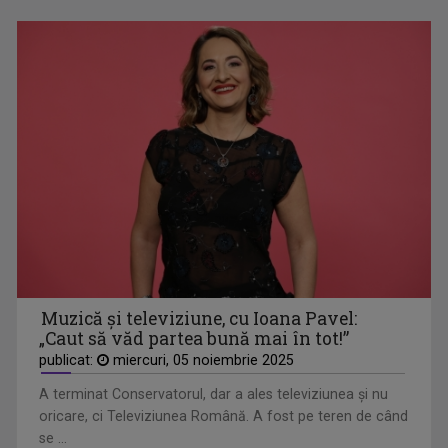
TVR Cultural prezintă „Omul și timpul”, o ...
CULTURA MINORITĂȚILOR
Germani, maghiari, romi, tătari și lipoveni ...
Muzică şi televiziune, cu Ioana Pavel:
„Caut să văd partea bună mai în tot!”
publicat:
miercuri, 05 noiembrie 2025
A terminat Conservatorul, dar a ales televiziunea şi nu
oricare, ci Televiziunea Română. A fost pe teren de când
se ...