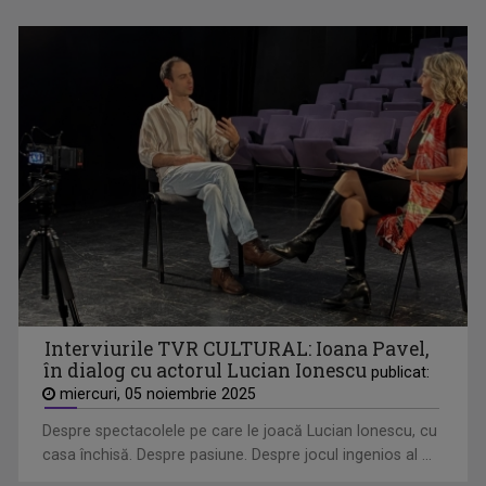
MIC DEJUN CU UN CAMPION
Telespectatorii au numit-o „ora în care vrem ...
Interviurile TVR CULTURAL: Ioana Pavel,
în dialog cu actorul Lucian Ionescu
publicat:
miercuri, 05 noiembrie 2025
Despre spectacolele pe care le joacă Lucian Ionescu, cu
casa închisă. Despre pasiune. Despre jocul ingenios al ...
OMUL ȘI TIMPUL