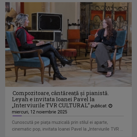
JURNAL CULTURAL
Sub sloganul „Să știm. Să fim”, „Jurnalul ...
ARTA LA COLȚ DE STRADĂ
Compozitoare, cântăreață și pianistă.
Dacă adesea emisiunile culturale sunt ...
Leyah e invitata Ioanei Pavel la
„Interviurile TVR CULTURAL”
publicat:
miercuri, 12 noiembrie 2025
Cunoscută pe piaţa muzicală prin stilul ei aparte,
cinematic pop, invitata Ioanei Pavel la „Interviurile TVR ...