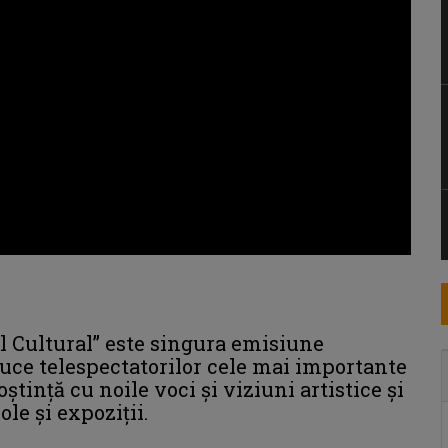
ul Cultural” este singura emisiune
uce telespectatorilor cele mai importante
ștință cu noile voci și viziuni artistice și
le și expoziții.