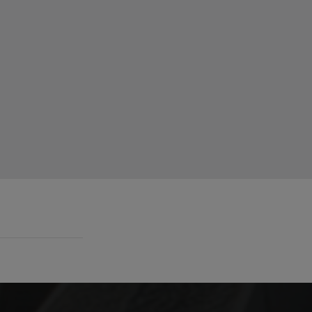
Din aprilie 2023, TVR Cultural le aduce
...