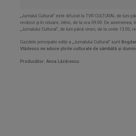
„Jurnalul Cultural” este difuzat la TVR CULTURAL de luni până
revăzut şi în reluare, zilnic, de la ora 09.00. De asemenea, tit
„Jurnalului Cultural”, de luni până vineri, de la orele 13.00, r
Gazdele principalei ediţii a „Jurnalului Cultural” sunt
Bogdan
Vlădescu
ne aduce ştirile culturale de sâmbătă şi dumin
Producător: Anca Lăzărescu