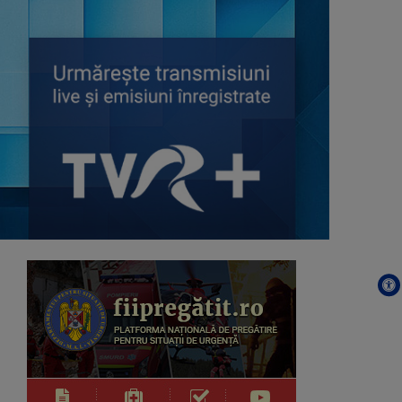
ISTORII CU TÂLC
Este o emisiune de tip podcast, cu
invitați ...
PORTRET DE EXCELENȚĂ
Din 21 octombrie 2023, în fiecare
săptămână, ...
EDIŢIE LIMITATĂ
De la literatură la muzică, de la ...
CULTURA MINORITĂȚILOR
Germani, maghiari, romi, tătari și
lipoveni ...