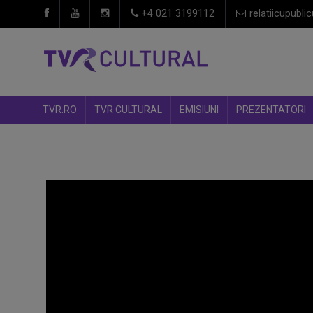
+4 021 3199112
relatiicupublic
TVR.RO
TVR CULTURAL
EMISIUNI
PREZENTATORI