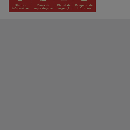
CULTART
Emisiunea „CULTart” le prezintă ...
INTRARE LIBERĂ
„Intrare liberă” este un magazin
cultural ...
LECȚIA DE ISTORIE
Emisiunea „Lecția de istorie” își
propune să ...
MATCA. LITERATURĂ ÎN DIRECT
Magazinul dedicat literaturii
contemporane, ...
DIALOGURI ACADEMICE