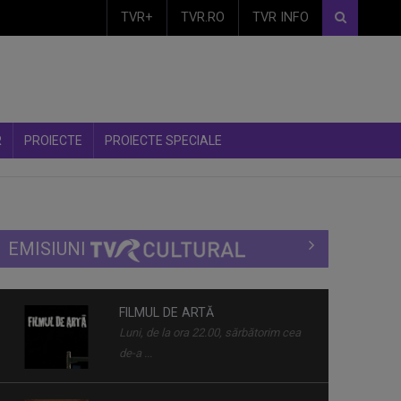
TVR+
TVR.RO
TVR INFO
R
PROIECTE
PROIECTE SPECIALE
EMISIUNI
FILMUL DE ARTĂ
Luni, de la ora 22.00, sărbătorim cea
de-a ...