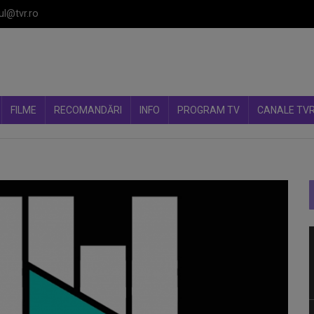
ul@tvr.ro
FILME
RECOMANDĂRI
INFO
PROGRAM TV
CANALE TV