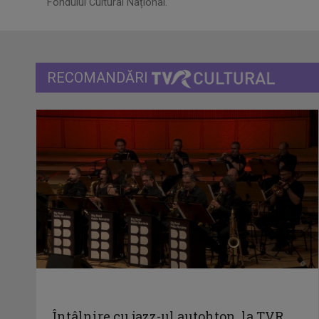
Fondului Cultural Național.
RECOMANDĂRI
Întâlnire cu jazz-ul autohton, la TVR