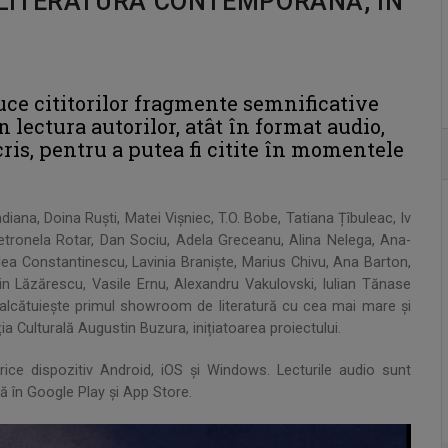
LITERATURA CONTEMPORANĂ, ÎN
duce cititorilor fragmente semnificative
lectura autorilor, atât în format audio,
 scris, pentru a putea fi citite în momentele
iana, Doina Ruști, Matei Vișniec, T.O. Bobe, Tatiana Țîbuleac, Iv
tronela Rotar, Dan Sociu, Adela Greceanu, Alina Nelega, Ana-
ea Constantinescu, Lavinia Braniște, Marius Chivu, Ana Barton,
orin Lăzărescu, Vasile Ernu, Alexandru Vakulovski, Iulian Tănase
alcătuiește primul showroom de literatură cu cea mai mare și
a Culturală Augustin Buzura, inițiatoarea proiectului.
orice dispozitiv Android, iOS și Windows. Lecturile audio sunt
ilă în Google Play și App Store.