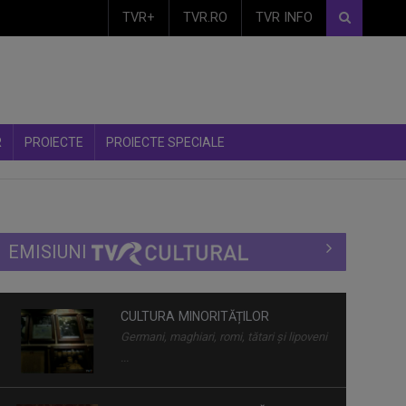
TVR+
TVR.RO
TVR INFO
R
PROIECTE
PROIECTE SPECIALE
EMISIUNI
CULTURA MINORITĂȚILOR
Germani, maghiari, romi, tătari și lipoveni
...