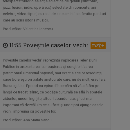
Telespectatorii au numit-o „ora în care
telespectatorilor o selecție eclectică de genuri (simfonic,
vrem ...
jazz, fusion, indie, operă etc) selectate din concerte, arii
celebre, videoclipuri, cu rolul de a ne aminti sau învăța partituri
care au scris istoria muzicii.​
ISTORII CU TÂLC
Producător: Valentina Ionescu
Este o emisiune de tip podcast, cu
invitați ...
11:55 Poveştile caselor vechi
ACTUL 0
Poveștile caselor vechi" reprezintă implicarea Televiziunii
„Actul 0” este o emisiune de televiziune
Publice în prezentarea, cunoașterea și conștientizarea
...
patrimoniului material național, mai exact a acelor reședințe,
case boierești ori palate aristocrate care, nu de mult, erau fala
CULTART
Bucureștiului. Episod cu episod încercăm să vă arătăm pe
Emisiunea „CULTart” le prezintă ...
lângă ce treceți zilnic, ce bogăție culturală se află în spatele
zidurilor, uneori îngrijite, alteori abandonate; și cel mai
important vă dezvăluim ce au fost și unde pot ajunge casele
vechi, împreună cu poveștile lor.
EDIŢIE LIMITATĂ
Producător: Ana Maria Sandu
De la literatură la muzică, de la ...