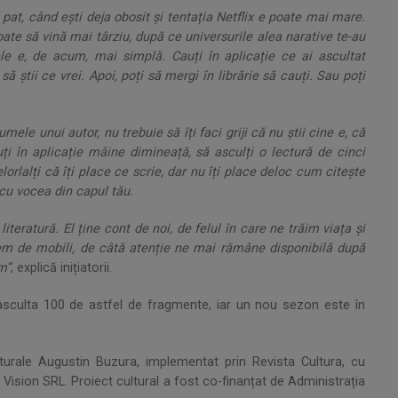
pat, când ești deja obosit și tentația Netflix e poate mai mare.
ate să vină mai târziu, după ce universurile alea narative te-au
ele e, de acum, mai simplă. Cauți în aplicație ce ai ascultat
pi să știi ce vrei. Apoi, poți să mergi în librărie să cauți. Sau poți
umele unui autor, nu trebuie să îți faci griji că nu știi cine e, că
auți în aplicație mâine dimineață, să asculți o lectură de cinci
elorlalți că îți place ce scrie, dar nu îți place deloc cum citește
, cu vocea din capul tău.
eratură. El ține cont de noi, de felul în care ne trăim viața și
tem de mobili, de câtă atenție ne mai rămâne disponibilă după
m”
, explică inițiatorii.
 asculta 100 de astfel de fragmente, iar un nou sezon este în
lturale Augustin Buzura, implementat prin Revista Cultura, cu
& Vision SRL. Proiect cultural a fost co-finanțat de Administrația