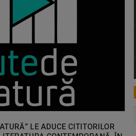
RATURĂ” LE ADUCE CITITORILOR