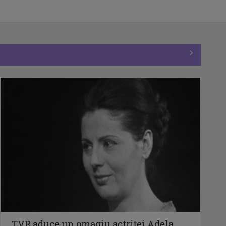
TVR aduce un omagiu actriței Adela