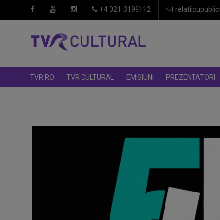
+4 021 3199112
relatiicupublic
TVR.RO
TVR CULTURAL
EMISIUNI
PREZENTATORI