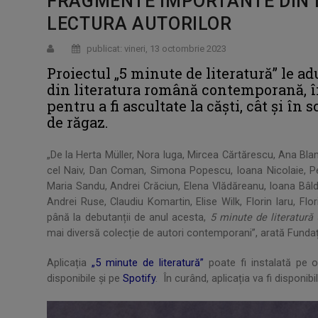
FRAGMENTE IMPORTANTE DIN 
LECTURA AUTORILOR
publicat: vineri, 13 octombrie 2023
Proiectul „5 minute de literatură” le a
din literatura română contemporană, în 
pentru a fi ascultate la căști, cât și în
de răgaz.
„De la Herta Müller, Nora Iuga, Mircea Cărtărescu, Ana Bland
cel Naiv, Dan Coman, Simona Popescu, Ioana Nicolaie, Pe
Maria Sandu, Andrei Crăciun, Elena Vlădăreanu, Ioana Bâld
Andrei Ruse, Claudiu Komartin, Elise Wilk, Florin Iaru, Fl
până la debutanții de anul acesta,
5 minute de literatură
mai diversă colecție de autori contemporani”, arată Fundați
Aplicația
„5 minute de literatură”
poate fi instalată pe 
disponibile și pe
Spotify
. În curând, aplicația va fi disponib