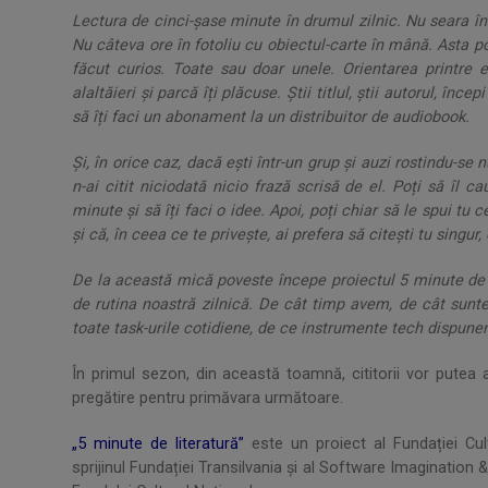
Lectura de cinci-șase minute în drumul zilnic. Nu seara în 
Nu câteva ore în fotoliu cu obiectul-carte în mână. Asta po
făcut curios. Toate sau doar unele. Orientarea printre 
alaltăieri și parcă îți plăcuse. Știi titlul, știi autorul, înce
să îți faci un abonament la un distribuitor de audiobook.
Și, în orice caz, dacă ești într-un grup și auzi rostindu-se n
n-ai citit niciodată nicio frază scrisă de el. Poți să îl c
minute și să îți faci o idee. Apoi, poți chiar să le spui tu c
și că, în ceea ce te privește, ai prefera să citești tu singur
De la această mică poveste începe proiectul 5 minute de lit
de rutina noastră zilnică. De cât timp avem, de cât sun
toate task-urile cotidiene, de ce instrumente tech dispune
În primul sezon, din această toamnă, cititorii vor putea
pregătire pentru primăvara următoare.
„5 minute de literatură”
este un proiect al Fundației Cu
sprijinul Fundației Transilvania și al Software Imagination 