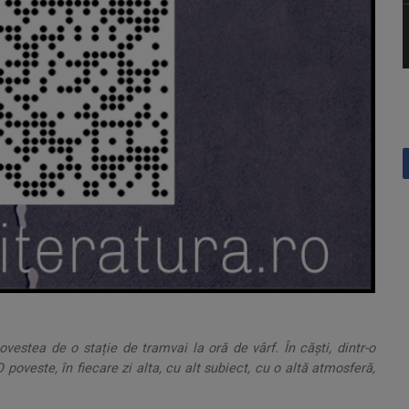
vestea de o stație de tramvai la oră de vârf. În căști, dintr-o
 poveste, în fiecare zi alta, cu alt subiect, cu o altă atmosferă,