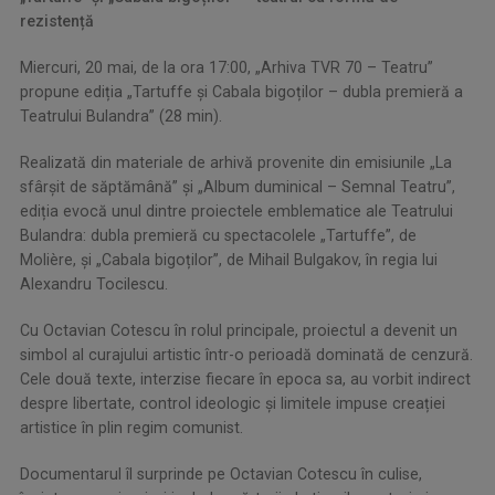
rezistență
Miercuri, 20 mai, de la ora 17:00, „Arhiva TVR 70 – Teatru”
propune ediția „Tartuffe și Cabala bigoților – dubla premieră a
Teatrului Bulandra” (28 min).
Realizată din materiale de arhivă provenite din emisiunile „La
sfârșit de săptămână” și „Album duminical – Semnal Teatru”,
ediția evocă unul dintre proiectele emblematice ale Teatrului
Bulandra: dubla premieră cu spectacolele „Tartuffe”, de
Molière, și „Cabala bigoților”, de Mihail Bulgakov, în regia lui
Alexandru Tocilescu.
Cu Octavian Cotescu în rolul principale, proiectul a devenit un
simbol al curajului artistic într-o perioadă dominată de cenzură.
Cele două texte, interzise fiecare în epoca sa, au vorbit indirect
despre libertate, control ideologic și limitele impuse creației
artistice în plin regim comunist.
Documentarul îl surprinde pe Octavian Cotescu în culise,