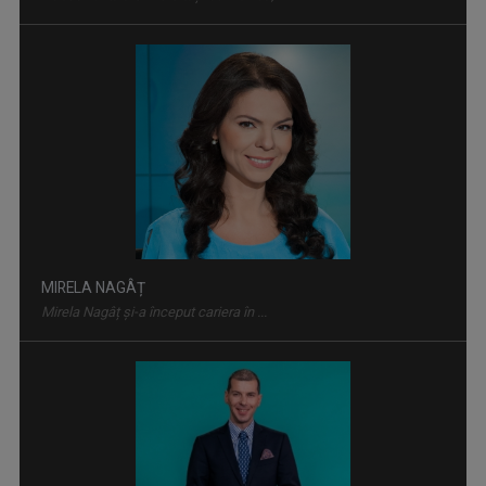
MIRELA NAGÂȚ
Mirela Nagâț şi-a început cariera în ...
MATCA. LITERATURĂ ÎN DIRECT
Magazinul dedicat literaturii contemporane, ...
MARIUS CONSTANTINESCU