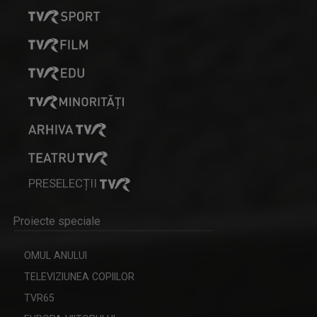
REMIX
De 25 de ani, „Remix” propune tururi ghidate ...
PRESELECȚII
Proiecte speciale
OMUL ANULUI
TELEVIZIUNEA COPIILOR
TVR65