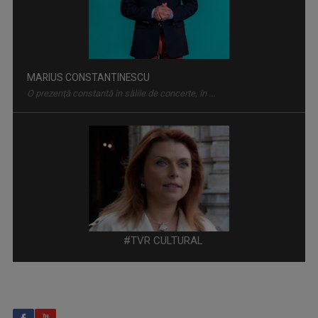
O prezenţă constantă în sălile de concerte, în ...
FILMUL DE ARTĂ
Luni, de la ora 22.00, sărbătorim cea de-a ...
VALENTINA BĂINȚAN
Ca producător tv, este implicată în realizarea ...
#TVR CULTURAL
ARTA LA COLȚ DE STRADĂ
Dacă adesea emisiunile culturale sunt ...