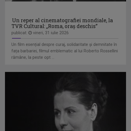
Un reper al cinematografiei mondiale, la
TVR Cultural: „Roma, oraș deschis”
publicat:
vineri, 31 iulie 2026
Un film esențial despre curaj, solidaritate și demnitate în
fața barbariei, filmul emblematic al lui Roberto Rossellini
EDIŢIE LIMITATĂ
rămâne, la peste opt ...
De la literatură la muzică, de la ...