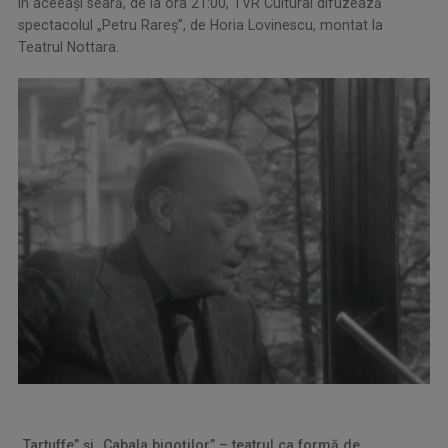
În aceeași seară, de la ora 21:00, TVR Cultural difuzează
spectacolul „Petru Rareș”, de Horia Lovinescu, montat la
Teatrul Nottara.
„Tartuffe” și „Cabala bigoților” – teatrul ca formă de