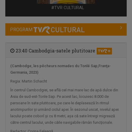
#TVR CULTURAL
PROGRAM
23:40 Cambodgia-satele plutitoare
(Cambodge, les pêcheurs nomades du Tonlé Sap,Franţa-
Germania, 2023)
LECȚIA DE ISTORIE
Regia: Martin Schacht
Emisiunea „Lecția de istorie” își propune să ...
În centrul Cambodgiei, se află cel mai mare lac de apă dulce din
Asia de sud-est-Tonle Sap. Pe acest lac, locuiesc 8.000 de
persoane în sate plutitoare, pe care le deplasează în ritmul
anotimpurilor şi urmând ciclul apei. În sezonul uscat, nivelul apei
lacului poate coborî şi cu 8 metri, aşa că sate întregi migrează
către centrul lacului, unde căile navigabile rămân funcţionale.
Redactor: Corina Feleagă