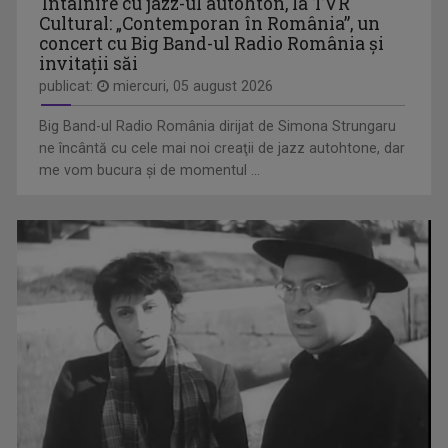
Întâlnire cu jazz-ul autohton, la TVR
Cultural: „Contemporan în România”, un
concert cu Big Band-ul Radio România şi
CULTART
invitaţii săi
Emisiunea „CULTart” le prezintă ...
publicat:
miercuri, 05 august 2026
Big Band-ul Radio România dirijat de Simona Strungaru
ne încântă cu cele mai noi creaţii de jazz autohtone, dar
me vom bucura şi de momentul ...
IOANA PAVEL
E absolventă a Universității de Muzică, ...
JURNAL CULTURAL
Sub sloganul „Să știm. Să fim”, „Jurnalul ...