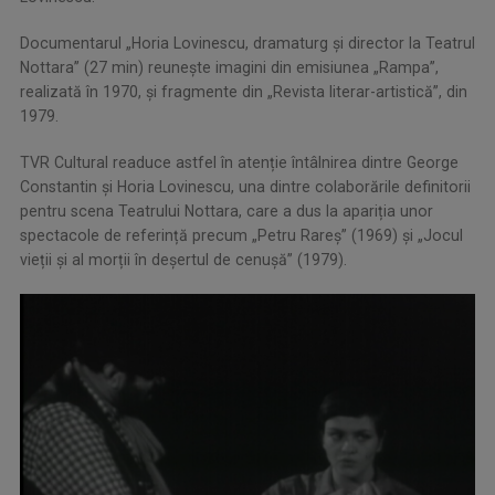
Documentarul „Horia Lovinescu, dramaturg și director la Teatrul
Nottara” (27 min) reunește imagini din emisiunea „Rampa”,
realizată în 1970, și fragmente din „Revista literar-artistică”, din
1979.
TVR Cultural readuce astfel în atenție întâlnirea dintre George
Constantin și Horia Lovinescu, una dintre colaborările definitorii
pentru scena Teatrului Nottara, care a dus la apariția unor
spectacole de referință precum „Petru Rareș” (1969) și „Jocul
vieții și al morții în deșertul de cenușă” (1979).