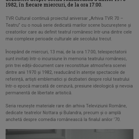
1982, în fiecare miercuri, de la ora 17:00.
TVR Cultural continuă proiectul aniversar „Arhiva TVR 70 –
Teatru” cu o nouă serie dedicată marilor scene bucureștene și
creatorilor care au definit teatrul românesc într-una dintre cele
mai complexe perioade culturale ale secolului trecut.
Începând de miercuri, 13 mai, de la ora 17:00, telespectatorii
sunt invitați într-o incursiune în memoria teatrului românesc,
prin trei ediții-document care reconstituie atmosfera scenei
dintre anii 1970 și 1982, readucând în atenție spectacole de
referință, artiști emblematici și dezbateri despre rolul teatrului
într-o epocă marcată de cenzură, presiune ideologică și nevoia
permanentă de libertate artistică.
Seria reunește materiale rare din arhiva Televiziunii Române,
dedicate teatrelor Nottara și Bulandra, precum și o amplă
anchetă despre comedia românească la finalul anilor ’70.