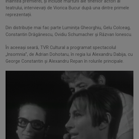
înaintea premierei, și include mărturii ale tinerilor actori ai
teatrului, intervievați de Viorica Bucur după una dintre primele
reprezentații.
Din distribuție mai fac parte Luminița Gheorghiu, Gelu Colceag,
Constantin Drăgănescu, Ovidiu Schumacher și Răzvan Ionescu.
În aceeași seară, TVR Cultural a programat spectacolul
„Insomnia”, de Adrian Dohotaru, în regia lui Alexandru Dabija, cu
George Constantin și Alexandru Repan în rolurile principale.