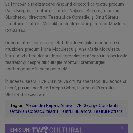
La întrebările realizatoarei răspund directori de teatru precum
Radu Beligan, directorul Teatrului Național București, Lucian
Giurchescu, directorul Teatrului de Comedie, și Dinu Săraru,
directorul Teatrului Mic, alături de dramaturgii Teodor Mazilu și
Ion Băieșu.
Documentarul este completat de intervențiile unor actori și
muzicieni precum Horia Moculescu și Ana Maria Moculescu,
într-o dezbatere despre locul comediei românești în repertoriile
teatrelor și despre dificultățile montării dramaturgiei
contemporane în acea perioadă.
În aceeași seară, TVR Cultural va difuza spectacolul „Leonce și
Lena”, pus în scenă de Tompa Gabor, laureat al Premiului
UNITER din acest an.
Tag-uri:
Alexandru Repan
,
Arhiva TVR
,
George Constantin
,
Octavian Cotescu
,
teatru
,
Teatrul Bulandra
,
Teatrul Nottara
EMISIUNI