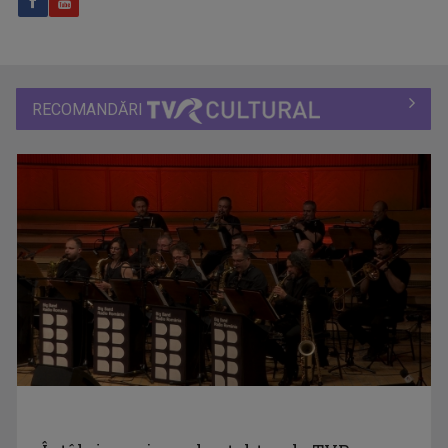
RECOMANDĂRI
BOGDAN STĂNESCU
Cu o vastă experiență în televiziune, Bogdan ...
CULTURA MINORITĂȚILOR
Germani, maghiari, romi, tătari și lipoveni ...
RAFAEL UDRIŞTE
S-a născut pe 16 octombrie 1970. Absolvent al ...