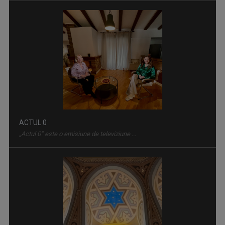
ACTUL 0
„Actul 0” este o emisiune de televiziune ...
ETNIKULT
În fiecare marți și vineri, de la ora 14:30, ...