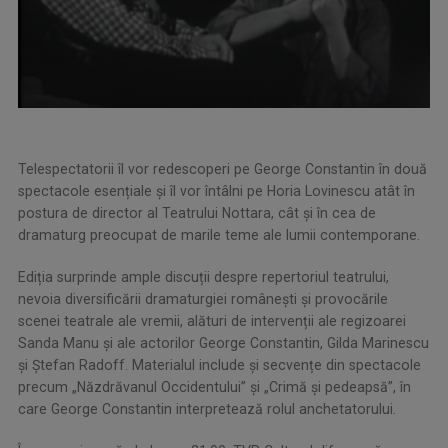
Telespectatorii îl vor redescoperi pe George Constantin în două
spectacole esențiale și îl vor întâlni pe Horia Lovinescu atât în
postura de director al Teatrului Nottara, cât și în cea de
dramaturg preocupat de marile teme ale lumii contemporane.
Ediția surprinde ample discuții despre repertoriul teatrului,
nevoia diversificării dramaturgiei românești și provocările
scenei teatrale ale vremii, alături de intervenții ale regizoarei
Sanda Manu și ale actorilor George Constantin, Gilda Marinescu
și Ștefan Radoff. Materialul include și secvențe din spectacole
precum „Năzdrăvanul Occidentului” și „Crimă și pedeapsă”, în
care George Constantin interpretează rolul anchetatorului.