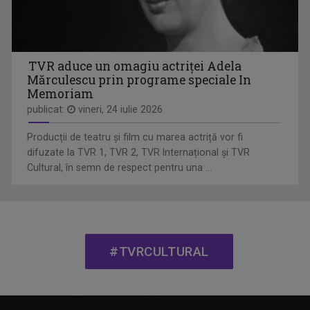
ISTORII CU TÂLC
Este o emisiune de tip podcast, cu invitați ...
TVR aduce un omagiu actriței Adela
Mărculescu prin programe speciale In
Memoriam
publicat:
vineri, 24 iulie 2026
Producții de teatru și film cu marea actriță vor fi
difuzate la TVR 1, TVR 2, TVR Internațional și TVR
Cultural, în semn de respect pentru una ...
OMUL ȘI TIMPUL
TVR Cultural prezintă „Omul și timpul”, o ...
#TVRCULTURAL