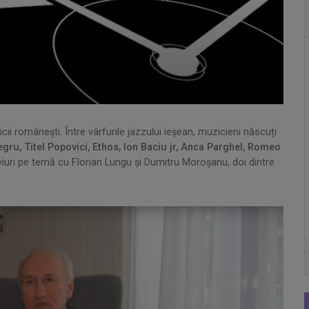
icii românești. Între vârfurile jazzului ieșean, muzicieni născuți
gru, Titel Popovici, Ethos, Ion Baciu jr, Anca Parghel, Romeo
iuri pe temă cu Florian Lungu și Dumitru Moroșanu, doi dintre