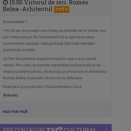
15:00 Viitorul de ieri. Romeo
Belea.-Arhitectul
INTRARE LIBERĂ
Documentar *
„Intrare liberă” este un magazin cultural
...
* 93 de ani de povești care încep pe colinele de la Tulcea, trec
prin furtunoșii ani 50, traversează-de la agonie la extaz-
comunismul ceaușist, radiografiază fără milă realitățile
PORTRET DE ARTIST
prezentului imediat.
„Portret de artist” este o serie
Un film documentar despre trecutul în care s-a proiectat
documentară ...
viitorul. Prin ochii, proiectele, experiența profesională și de
viață a academicianului, doctorului, profesorului si arhitectului
OMUL ȘI TIMPUL
Romeo Belea, traversăm istoria ce ne definește.
TVR Cultural prezintă „Omul și timpul”, o
Realizator și producător Claudia Nedelcu Duca
...
(Reluare)
ARTA LA COLȚ DE STRADĂ
vezi mai mult
Dacă adesea emisiunile culturale sunt ...
PREZENTATORI