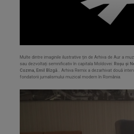
Multe dintre imaginile ilustrative țin de Arhiva de Aur a muz
sau dezvoltați semnificativ în capitala Moldovei:
Roșu și Ne
Cozma, Emil Bîzgă
… Arhiva Remix a dezarhivat două interv
fondatorii jurnalismului muzical modern în România.
.