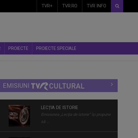
TVR+
TVR.RO
TVR INFO
R
PROIECTE
PROIECTE SPECIALE
EMISIUNI
LECȚIA DE ISTORIE
Emisiunea „Lecția de istorie” își propune
să ...