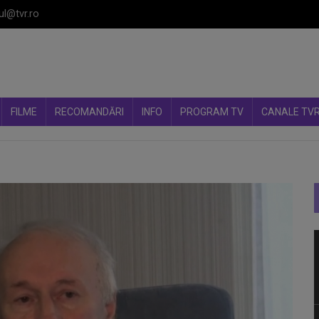
ul@tvr.ro
FILME
RECOMANDĂRI
INFO
PROGRAM TV
CANALE TV