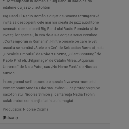
Este o emisiune de tip podcast, cu
* Contemporan în România”: Big Band-ul Radio ne dă
invitați ...
întâlnire cu jazz-ul autohton
Big Band-ul Radio România
dirijat de
Simona Strungaru
vă
invită să descoperiți cele mai noi creații de jazz autohtone,
CULTURA MINORITĂȚILOR
semnate de muzicienii Big Band-ului Radio România şi de
Germani, maghiari, romi, tătari și lipoveni
invitații lor speciali, în cea de-a 3-a ediție a seriei intitulate
...
„
Contemporan în România
”. Printre piesele pe care le veți
asculta se numără „Stelele-n Cer” de
Sebastian Burneci,
suita
MATCA. LITERATURĂ ÎN DIRECT
„Spiralele Timpului” de
Robert Cozma, „
Silent Shouting” de
Paolo Profeti,
„Pilgrimage” de
Cătălin Milea,
„Aquarius
Magazinul dedicat literaturii
Universe” de
Nicu Patoi,
sau „No Name Funk” de
Nicolas
contemporane, ...
Simion
.
În programul serii, o pondere specială va avea momentul
ACTUL 0
comemorativ
Mircea Tiberian
, avându-i ca protagoniști pe
„Actul 0” este o emisiune de televiziune
saxofonistul
Nicolas Simion
și cântăreața
Nadia Trohin
,
...
colaboratori constanți ai artistului omagiat.
Producător: Nicolae Cozma
PORTRET DE EXCELENȚĂ
(Reluare)
Din 21 octombrie 2023, în fiecare
săptămână, ...