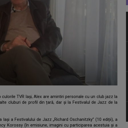
culorile TVR Iași, Alex are amintiri personale cu un club jazz la
lte cluburi de profil din țară, dar și la Festivalul de Jazz de la
 Iași a Festivalului de Jazz „Richard Oschanitzky” (10 ediții), a
cy Korossy (în emisiune, imagini cu participarea acestuia și a