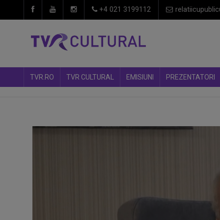
+4 021 3199112
relatiicupublic
TVR.RO
TVR CULTURAL
EMISIUNI
PREZENTATORI