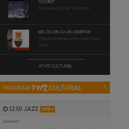
CULTART
Emisiunea „CULTart” le prezintă ...
MIC DEJUN CU UN CAMPION
Telespectatorii au numit-o „ora în care
vrem ...
EDIŢIE LIMITATĂ
#TVR CULTURAL
De la literatură la muzică, de la ...
PROGRAM
FILMUL DE ARTĂ
Luni, de la ora 22.00, sărbătorim cea de-
a ...
12:50 JAZZ
Concert *
ISTORII CU TÂLC