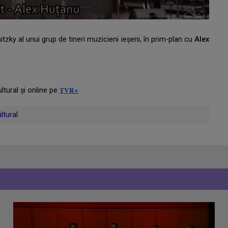
ky al unui grup de tineri muzicieni ieșeni, în prim-plan cu
Alex
TVR+
ltural și online pe
ltural