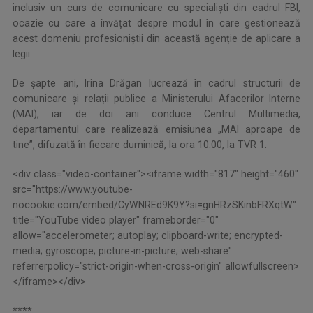
inclusiv un curs de comunicare cu specialiști din cadrul FBI,
ocazie cu care a învățat despre modul în care gestionează
acest domeniu profesioniștii din această agenție de aplicare a
legii.
De șapte ani, Irina Drăgan lucrează în cadrul structurii de
comunicare și relații publice a Ministerului Afacerilor Interne
(MAI), iar de doi ani conduce Centrul Multimedia,
departamentul care realizează emisiunea „MAI aproape de
tine”, difuzată în fiecare duminică, la ora 10.00, la TVR 1.
<div class="video-container"><iframe width="817" height="460"
src="https://www.youtube-
nocookie.com/embed/CyWNREd9K9Y?si=gnHRzSKinbFRXqtW"
title="YouTube video player" frameborder="0"
allow="accelerometer; autoplay; clipboard-write; encrypted-
media; gyroscope; picture-in-picture; web-share"
referrerpolicy="strict-origin-when-cross-origin" allowfullscreen>
</iframe></div>
****