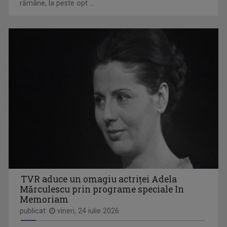
FILMUL DE ARTĂ
rămâne, la peste opt ...
Luni, de la ora 22.00, sărbătorim cea de-a ...
MIC DEJUN CU UN CAMPION
Telespectatorii au numit-o „ora în care vrem ...
TVR aduce un omagiu actriței Adela
Mărculescu prin programe speciale In
Memoriam
publicat:
vineri, 24 iulie 2026