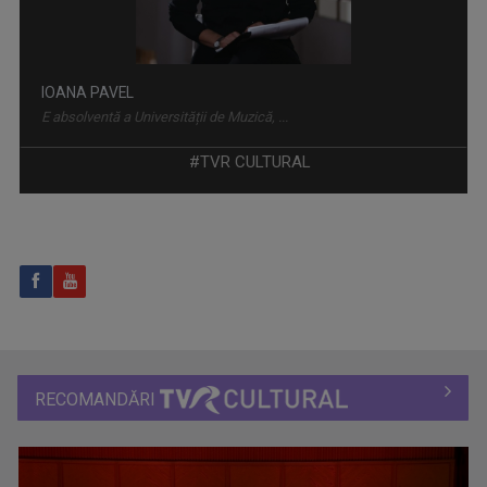
IOANA PAVEL
E absolventă a Universității de Muzică, ...
#TVR CULTURAL
ISTORII CU TÂLC
Este o emisiune de tip podcast, cu invitați ...
RECOMANDĂRI
MIRELA NAGÂȚ
Mirela Nagâț şi-a început cariera în ...