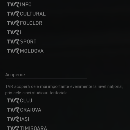
În fiecare marți și vineri, de la ora 14:30, ...
Acoperire
REMIX
TVR acoperă cele mai importante evenimente la nivel naţional,
De 25 de ani, „Remix” propune tururi ghidate ...
prin cele cinci studiouri teritoriale: