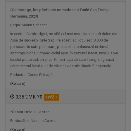
(Cambodge, les pêcheurs nomades du Tonlé Sap,Franţa-
Germania, 2023)
ACTUL 0
Regia: Martin Schacht
„Actul 0” este o emisiune de televiziune ...
În centrul Cambodgiei, se află cel mai mare lac de apă dulce din
Asia de sud-est-Tonle Sap. Pe acest lac, locuiesc 8.000 de
persoane în sate plutitoare, pe care le deplasează în ritmul
anotimpurilor şi urmând ciclul apei. În sezonul uscat, nivelul apei
lacului poate coborî şi cu 8 metri, aşa că sate întregi migrează
către centrul lacului, unde căile navigabile rămân funcţionale.
Redactor: Corina Feleagă
(Reluare)
0:35 TVR 70
OMUL ȘI TIMPUL
TVR Cultural prezintă „Omul și timpul”, o ...
*Seniorii micului ecran
Producător: Nicolae Cozma
(Reluare)