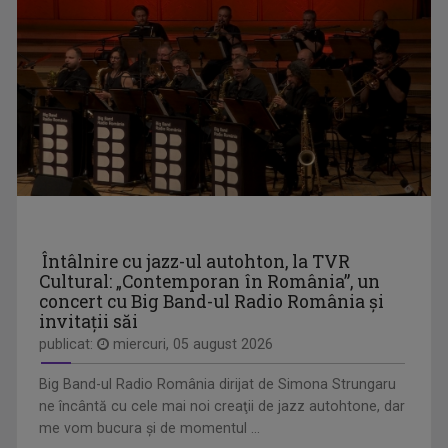
PORTRET DE ARTIST
„Portret de artist” este o serie documentară ...
VALENTINA BĂINȚAN
Ca producător tv, este implicată în realizarea ...
Întâlnire cu jazz-ul autohton, la TVR
Cultural: „Contemporan în România”, un
concert cu Big Band-ul Radio România şi
PORTRET DE EXCELENȚĂ
invitaţii săi
Din 21 octombrie 2023, în fiecare săptămână, ...
publicat:
miercuri, 05 august 2026
Big Band-ul Radio România dirijat de Simona Strungaru
ne încântă cu cele mai noi creaţii de jazz autohtone, dar
me vom bucura şi de momentul ...