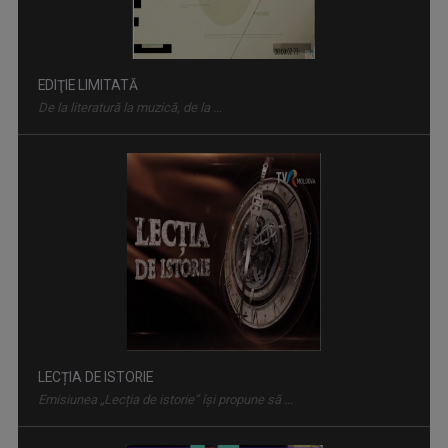
EDIŢIE LIMITATĂ
De la literatură la muzică, de la ...
LECȚIA DE ISTORIE
Emisiunea „Lecția de istorie” își propune să ...