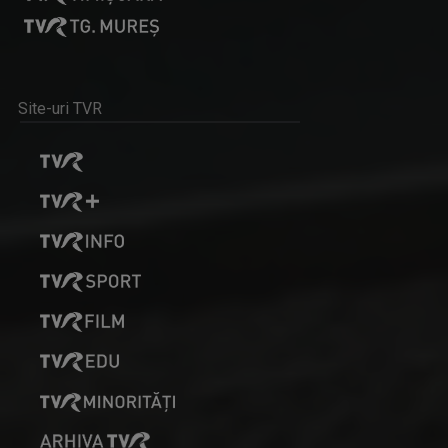
Site-uri TVR
MATCA. LITERATURĂ ÎN DIRECT
Magazinul dedicat literaturii contemporane, ...
JURNAL CULTURAL
Sub sloganul „Să știm. Să fim”, „Jurnalul ...