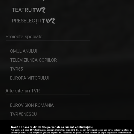
PRESELECȚII
Proiecte speciale
OMUL ANULUI
TELEVIZIUNEA COPIILOR
TVR65
EUROPA VIITORULUI
Alte site-uri TVR
EUROVISION ROMÂNIA
TVR#ENESCU
CERBUL DE AUR
Nouă ne pasă ca datele tale personale să rămână confidențiale
Noi și partenerii noștri
657
stocăm și/sau accesăm informații pe dispozitivul dvs., precum identificatorii cookie unici pentru prelucrarea datelor cu
caracter personal. Puteți accepta sau gestiona alegerile dvs. făcând clic mai jos sau în orice moment, pe pagina cu politica de confidențialitate.