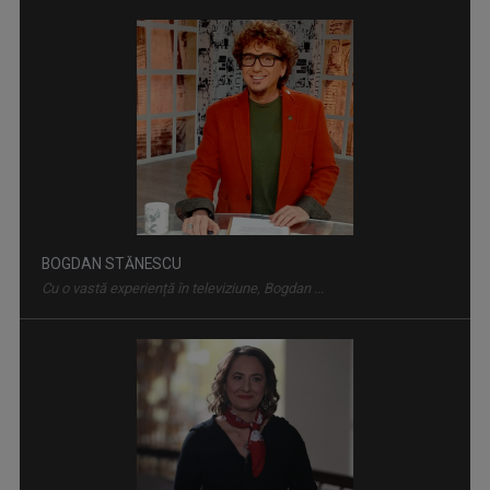
CULTURA MINORITĂȚILOR
Germani, maghiari, romi, tătari și lipoveni ...
BOGDAN STĂNESCU
Cu o vastă experiență în televiziune, Bogdan ...
ARTA LA COLȚ DE STRADĂ
Dacă adesea emisiunile culturale sunt ...