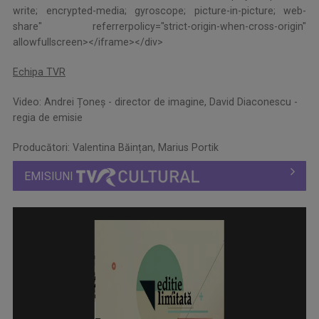
write; encrypted-media; gyroscope; picture-in-picture; web-
share" referrerpolicy="strict-origin-when-cross-origin"
allowfullscreen></iframe></div>
Echipa TVR
Video: Andrei Țoneș - director de imagine, David Diaconescu -
regia de emisie
Producători: Valentina Băințan, Marius Portik
EMISIUNI