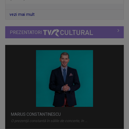
vezi mai mult
PREZENTATORI
INTRARE LIBERĂ
„Intrare liberă” este un magazin cultural ...
MARIUS CONSTANTINESCU
O prezenţă constantă în sălile de concerte, în ...