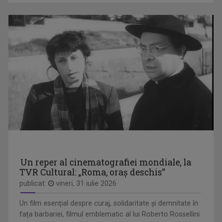
RAFAEL UDRIŞTE
S-a născut pe 16 octombrie 1970. Absolvent al ...
DIALOGURI ACADEMICE
Din aprilie 2023, TVR Cultural le aduce ...
Un reper al cinematografiei mondiale, la
TVR Cultural: „Roma, oraș deschis”
publicat:
vineri, 31 iulie 2026
Un film esențial despre curaj, solidaritate și demnitate în
fața barbariei, filmul emblematic al lui Roberto Rossellini