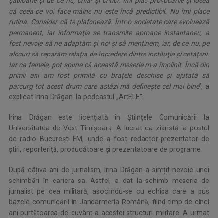
şabloane şi de ce nu, chiar şi critici. Îmi plac provocările şi ideea
că ceea ce voi face mâine nu este încă predictibil. Nu îmi place
rutina. Consider că te plafonează. Într-o societate care evoluează
permanent, iar informaţia se transmite aproape instantaneu, a
fost nevoie să ne adaptăm şi noi şi să menţinem, iar, de ce nu, pe
alocuri să reparăm relaţia de încredere dintre instituţie şi cetăţeni.
Iar ca femeie, pot spune că această meserie m-a împlinit. Încă din
primii ani am fost primită cu brațele deschise și ajutată să
parcurg tot acest drum care astăzi mă definește cel mai bine
”, a
explicat Irina Drăgan, la podcastul „ArtELE”.
Irina Drăgan este licențiată în Științele Comunicării la
Universitatea de Vest Timișoara. A lucrat ca ziaristă la postul
de radio București FM, unde a fost redactor-prezentator de
știri, reporteriță, producătoare și prezentatoare de programe.
După câțiva ani de jurnalism, Irina Drăgan a simțit nevoie unei
schimbări în cariera sa. Astfel, a dat la schimb meseria de
jurnalist pe cea militară, asociindu-se cu echipa care a pus
bazele comunicării în Jandarmeria Română, fiind timp de cinci
ani purtătoarea de cuvânt a acestei structuri militare. A urmat