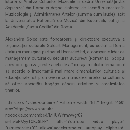
Istoria și Analiza Culturilor Muzicale în cadrul Universității „La
Sapienza” din Roma și deține diplome de licență și master în
Muzicologie și Administrarea Artelor (summa cum laude), atât
la Universitatea Națională de Muzică din București, cât și la
Academia „Santa Cecilia” din Roma.
Alexandra Solea este fondatoare și directoare executivă a
organizației culturale Solèart Management, cu sediul la Roma
(Italia) și managing partner al Undivided ltd, o companie lider de
management cultural cu sediul în București (România). Scopul
acestor organizații este acela de a încuraja mediul internațional
să acorde o importanță mai mare dimensiunilor culturale și
educaționale, să promoveze comunicarea artelor și culturii și
să ofere societății bogăția gândirii artistice și creativitatea
tinerilor.
<div class="video-container"><iframe width="817" height="460"
src="https://www.youtube-
nocookie.com/embed/MHUWYmwwgr8?
si=hvIcHMyyTCKz8LkF" title="YouTube video player"
frameborder="0" allow="accelerometer; autoplay; clipboard-