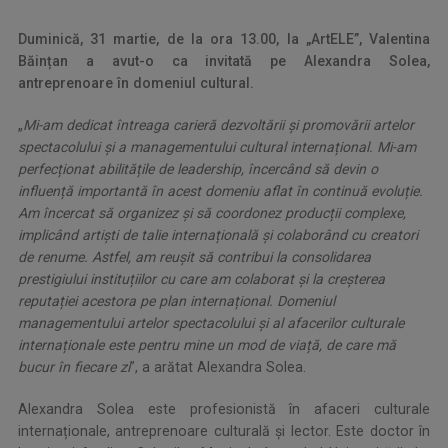
Duminică, 31 martie, de la ora 13.00, la „ArtELE”, Valentina
Băințan a avut-o ca invitată pe Alexandra Solea,
antreprenoare în domeniul cultural.
„
Mi-am dedicat întreaga carieră dezvoltării și promovării artelor
spectacolului și a managementului cultural internațional. Mi-am
perfecționat abilitățile de leadership, încercând să devin o
influență importantă în acest domeniu aflat în continuă evoluție.
Am încercat să organizez și să coordonez producții complexe,
implicând artiști de talie internațională și colaborând cu creatori
de renume. Astfel, am reușit să contribui la consolidarea
prestigiului instituțiilor cu care am colaborat și la creșterea
reputației acestora pe plan internațional. Domeniul
managementului artelor spectacolului și al afacerilor culturale
internaționale este pentru mine un mod de viață, de care mă
bucur în fiecare zi
”, a arătat Alexandra Solea.
Alexandra Solea este profesionistă în afaceri culturale
internaționale, antreprenoare culturală și lector. Este doctor în