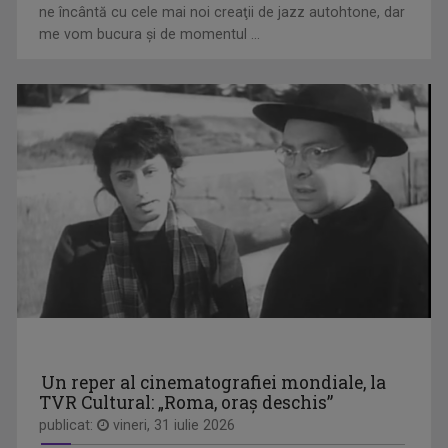
ne încântă cu cele mai noi creaţii de jazz autohtone, dar
ETNIKULT
me vom bucura şi de momentul ...
În fiecare marți și vineri, de la ora 14:30, ...
OMUL ȘI TIMPUL
TVR Cultural prezintă „Omul și timpul”, o ...
Un reper al cinematografiei mondiale, la
TVR Cultural: „Roma, oraș deschis”
publicat:
vineri, 31 iulie 2026