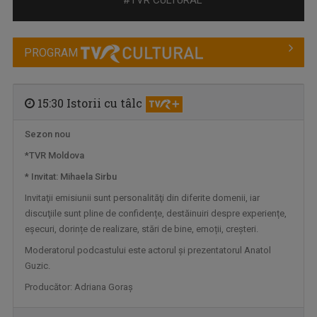
#TVR CULTURAL
PROGRAM
15:30 Istorii cu tâlc
Sezon nou
*TVR Moldova
INTRARE LIBERĂ
* Invitat: Mihaela Sirbu
„Intrare liberă” este un magazin cultural ...
Invitaţii emisiunii sunt personalităţi din diferite domenii, iar
discuţiile sunt pline de confidențe, destăinuiri despre experiențe,
eșecuri, dorințe de realizare, stări de bine, emoții, creșteri.
Moderatorul podcastului este actorul şi prezentatorul Anatol
Guzic.
Producător: Adriana Goraș