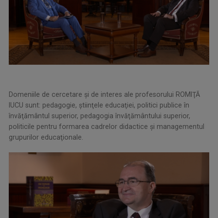
Domeniile de cercetare şi de interes ale profesorului ROMIŢĂ
IUCU sunt: pedagogie, ştiinţele educaţiei, politici publice în
învăţământul superior, pedagogia învăţământului superior,
politicile pentru formarea cadrelor didactice şi managementul
grupurilor educaţionale.