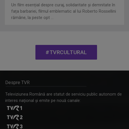
Un film esențial despre curaj, solidaritate și demnitate în
fața barbariei, filmul emblematic al lui Roberto Rossellini
rămâne, la peste opt ...
FILMUL DE ARTĂ
Luni, de la ora 22.00, sărbătorim cea de-a ...
#TVRCULTURAL
Despre TVR
Televiziunea Română are statut de serviciu public autonom de
interes naţional şi emite pe nouă canale:
REMIX