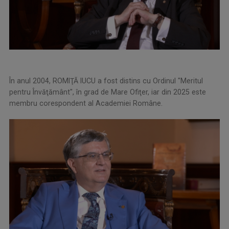
În anul 2004, ROMIŢĂ IUCU a fost distins cu Ordinul "Meritul
pentru Învăţământ", în grad de Mare Ofiţer, iar din 2025 este
membru corespondent al Academiei Române.