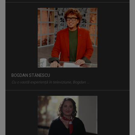
DIALOGURI ACADEMICE
Din aprilie 2023, TVR Cultural le aduce ...
IOANA PAVEL
E absolventă a Universității de Muzică, ...
PORTRET DE ARTIST
„Portret de artist” este o serie documentară ...