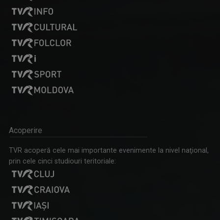
De 25 de ani, „Remix” propune tururi ghidate ...
Acoperire
INTERVIURILE TVR CULTURAL
TVR acoperă cele mai importante evenimente la nivel naţional,
La „Interviurile TVR CULTURAL”, jurnalistele ...
prin cele cinci studiouri teritoriale: