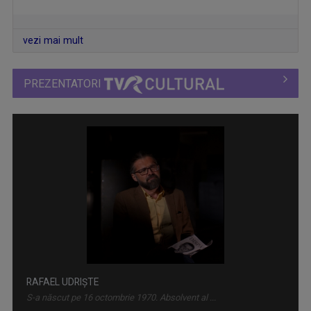
vezi mai mult
PREZENTATORI
CULTURA MINORITĂȚILOR
Germani, maghiari, romi, tătari și lipoveni ...
BOGDAN STĂNESCU
Cu o vastă experiență în televiziune, Bogdan ...