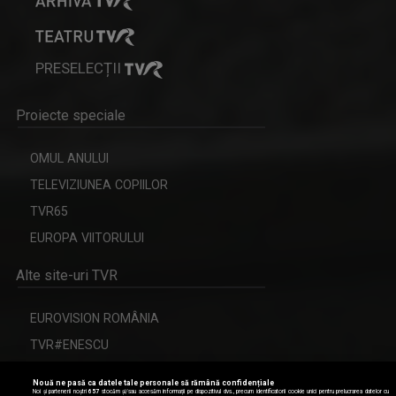
PRESELECȚII
Proiecte speciale
OMUL ANULUI
TELEVIZIUNEA COPIILOR
TVR65
EUROPA VIITORULUI
Alte site-uri TVR
EUROVISION ROMÂNIA
TVR#ENESCU
CERBUL DE AUR
Nouă ne pasă ca datele tale personale să rămână confidențiale
Noi și partenerii noștri
657
stocăm și/sau accesăm informații pe dispozitivul dvs., precum identificatorii cookie unici pentru prelucrarea datelor cu