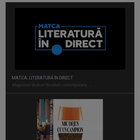
MIC DEJUN CU UN CAMPION
Telespectatorii au numit-o „ora în care vrem ...