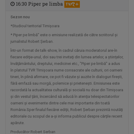
16:30 Piper pe limba
Sezon nou
JURNAL CULTURAL
*Studioul teritorial Timişoara
Sub sloganul „Să știm. Să fim”, „Jurnalul ...
* Piper pe limbă" este o emisiune realizată de către scriitorul și
jurnalistul Robert Șerban.
Într-un format de talk-show, în cadrul căruia moderatorul are-în
fiecare ediţie-unul, doi sau trei invitaţi din lumea artelor, a ştiinţelor,
învăţământului, dreptului, medicinei etc., "Piper pe limbă" a adus
în platotul TVR TImișoara nume consacrate ale culturii, ori oameni
tineri, în plină afirmare, ce pot fi văzute şi auzite în dialoguri firești,
fără emfază sau morgă, polemice și prietenești. Emisiunea este
racordată la actualitatea culturală şi socială nu doar din Timişoara
şi din vestul ţării, încercând să aducă în atenţia telespectatorilor
oameni şi evenimente dintre cele mai importante din toată
EDIŢIE LIMITATĂ
România.Sper finalul fiecărei ediţii, Robert Şerban prezintă noutăţi
De la literatură la muzică, de la ...
editoriale cu scopul de a-şi informa publicul despre cărţile recent
apărute.
Producător Robert Serban