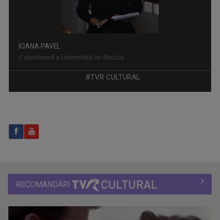
MIRELA NAGÂȚ
Mirela Nagâț şi-a început cariera în ...
#TVR CULTURAL
ACTUL 0
„Actul 0” este o emisiune de televiziune ...
RECOMANDĂRI
MARIUS CONSTANTINESCU
O prezenţă constantă în sălile de concerte, în ...