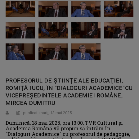
PROFESORUL DE ŞTIINŢE ALE EDUCAŢIEI,
ROMIŢĂ IUCU, ÎN "DIALOGURI ACADEMICE"​CU
VICEPREŞEDINTELE ACADEMIEI ROMÂNE,
MIRCEA DUMITRU
publicat: marţi, 13 mai 2025
Duminică, 18 mai 2025, ora 13:00, TVR Cultural şi
Academia Română vă propun să intrăm în
"Dialoguri Academice" cu profesorul de pedagogie,