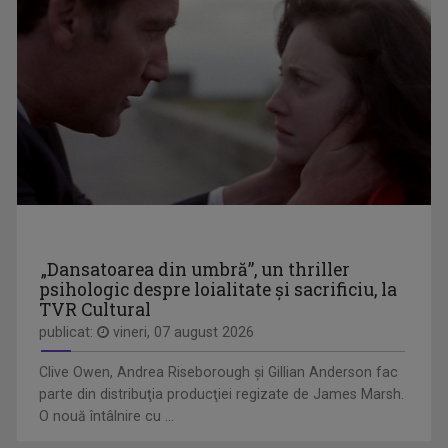
ARTA LA COLȚ DE STRADĂ
Dacă adesea emisiunile culturale sunt ...
VALENTINA BĂINȚAN
Ca producător tv, este implicată în realizarea ...
„Dansatoarea din umbră”, un thriller
psihologic despre loialitate și sacrificiu, la
TVR Cultural
ISTORII CU TÂLC
publicat:
vineri, 07 august 2026
Este o emisiune de tip podcast, cu invitați ...
Clive Owen, Andrea Riseborough şi Gillian Anderson fac
parte din distribuţia producţiei regizate de James Marsh.
O nouă întâlnire cu ...