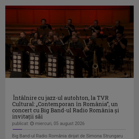
RAFAEL UDRIŞTE
S-a născut pe 16 octombrie 1970. Absolvent al ...
LECȚIA DE ISTORIE
Emisiunea „Lecția de istorie” își propune să ...
Întâlnire cu jazz-ul autohton, la TVR
Cultural: „Contemporan în România”, un
concert cu Big Band-ul Radio România şi
invitaţii săi
publicat:
miercuri, 05 august 2026
Big Band-ul Radio România dirijat de Simona Strungaru