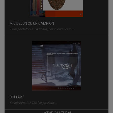
CULTART
Emisiunea „CULTart” le prezintă ...
PORTRET DE EXCELENȚĂ
Din 21 octombrie 2023, în fiecare săptămână, ...