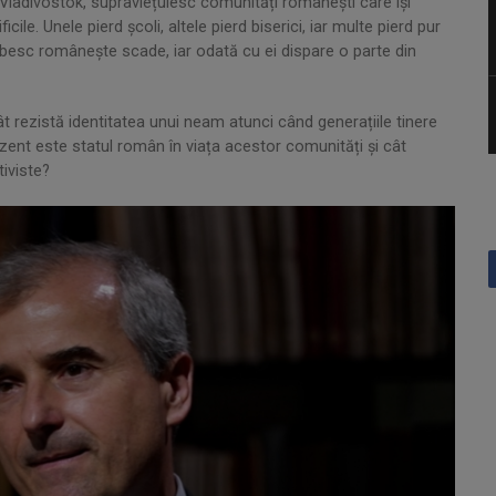
la Vladivostok, supraviețuiesc comunități românești care își
icile. Unele pierd școli, altele pierd biserici, iar multe pierd pur
rbesc românește scade, iar odată cu ei dispare o parte din
 rezistă identitatea unui neam atunci când generațiile tinere
prezent este statul român în viața acestor comunități și cât
tiviste?