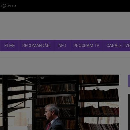
ul@tvr.ro
FILME
RECOMANDĂRI
INFO
PROGRAM TV
CANALE TV