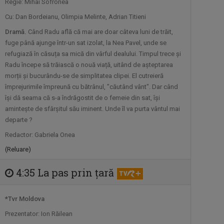
„Intrare liberă” este un magazin cultural
Regie: Mihai Sofronea
...
Cu: Dan Bordeianu, Olimpia Melinte, Adrian Titieni
Dramă.
Când Radu află că mai are doar câteva luni de trăit,
PORTRET DE EXCELENȚĂ
fuge până ajunge într-un sat izolat, la Nea Pavel, unde se
Din 21 octombrie 2023, în fiecare
refugiază în căsuța sa mică din vârful dealului. Timpul trece și
săptămână, ...
Radu începe să trăiască o nouă viață, uitând de așteptarea
morții și bucurându-se de simplitatea clipei. El cutreieră
împrejurimile împreună cu bătrânul, "căutând vânt". Dar când
ARTA LA COLȚ DE STRADĂ
își dă seama că s-a îndrăgostit de o femeie din sat, își
Dacă adesea emisiunile culturale sunt ...
amintește de sfârșitul său iminent. Unde îl va purta vântul mai
departe ?
Redactor: Gabriela Onea
MIC DEJUN CU UN CAMPION
(Reluare)
Telespectatorii au numit-o „ora în care
vrem ...
4:35 La pas prin ţară
OMUL ȘI TIMPUL
*Tvr Moldova
TVR Cultural prezintă „Omul și timpul”, o
Prezentator: Ion Răilean
...