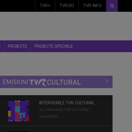
TVR+
TVR.RO
TVR INFO
R
PROIECTE
PROIECTE SPECIALE
EMISIUNI
CULTART
Emisiunea „CULTart” le prezintă ...