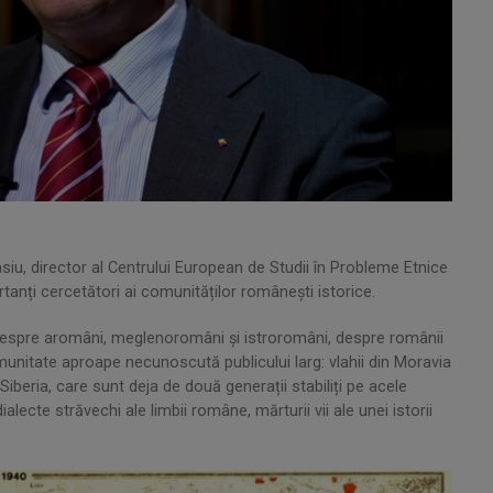
ltasiu, director al Centrului European de Studii în Probleme Etnice
anți cercetători ai comunităților românești istorice.
 despre aromâni, meglenoromâni și istroromâni, despre românii
munitate aproape necunoscută publicului larg: vlahii din Moravia
 Siberia, care sunt deja de două generații stabiliți pe acele
lecte străvechi ale limbii române, mărturii vii ale unei istorii