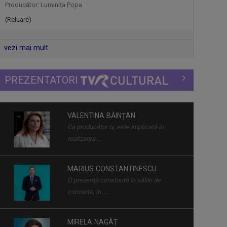
Producător: Luminița Popa
(Reluare)
JURNAL CULTURAL
Sub sloganul „Să știm. Să fim”, „Jurnalul
vezi mai mult
...
PREZENTATORI
EDIŢIE LIMITATĂ
De la literatură la muzică, de la ...
MARIUS CONSTANTINESCU
O prezenţă constantă în sălile de
MATCA. LITERATURĂ ÎN DIRECT
concerte, în ...
Magazinul dedicat literaturii
contemporane, ...
MIRELA NAGÂȚ
Mirela Nagâț şi-a început cariera în ...
ETNIKULT
În fiecare marți și vineri, de la ora 14:30,
...
IOANA PAVEL