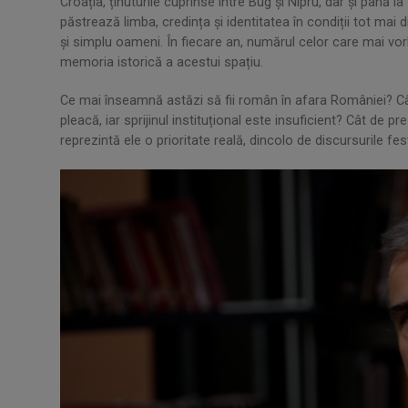
Croația, ținuturile cuprinse între Bug și Nipru, dar și până 
păstrează limba, credința și identitatea în condiții tot mai dif
și simplu oameni. În fiecare an, numărul celor care mai vo
memoria istorică a acestui spațiu.
Ce mai înseamnă astăzi să fii român în afara României? Cât
pleacă, iar sprijinul instituțional este insuficient? Cât de 
reprezintă ele o prioritate reală, dincolo de discursurile fes