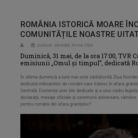
ROMÂNIA ISTORICĂ MOARE ÎN
COMUNITĂȚILE NOASTRE UITA
publicat: sâmbătă, 30 mai 2026
Duminică, 31 mai, de la ora 17:00, TVR C
emisiunii „Omul și timpul”, dedicată Ro
În ultima duminică a lunii mai este sărbătorită Ziua Românil
dedicată milioanelor de români care trăiesc în afara granițe
Centrală. Existența unei zile dedicate și a unui cadru legis
declarații, mesaje oficiale și ceremonii aniversare, rămâne
pentru românii din afara granițelor?