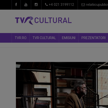
+4 021 3199112
relatiicupublic
TVR.RO
TVR CULTURAL
EMISIUNI
PREZENTATORI