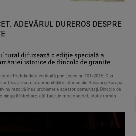
CET. ADEVĂRUL DUREROS DESPRE
TE
ultural difuzează o ediție specială a
mâniei istorice de dincolo de granițe.
or de Pretutindeni, instituită prin Legea nr. 101/2015. O zi
lor țării, precum și comunităților istorice din Balcani și Europa
lativ nu rezolvă însă problemele acestor comunități. Dincolo de
 o singură întrebare: cât face, în mod concret, statul român