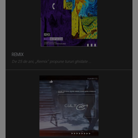
REMIX
De 25 de ani, „Remix” propune tururi ghidate ...