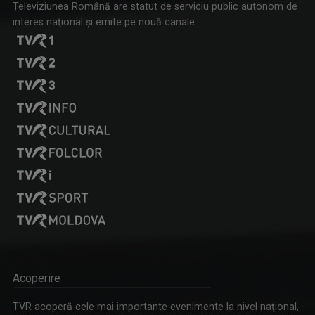
Televiziunea Română are statut de serviciu public autonom de
interes naţional şi emite pe nouă canale:
LECȚIA DE ISTORIE
Emisiunea „Lecția de istorie” își propune să ...
OMUL ȘI TIMPUL
TVR Cultural prezintă „Omul și timpul”, o ...
Acoperire
TVR acoperă cele mai importante evenimente la nivel naţional,