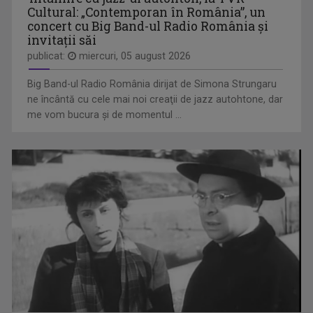
Cultural: „Contemporan în România”, un
concert cu Big Band-ul Radio România şi
invitaţii săi
publicat:
miercuri, 05 august 2026
MATCA. LITERATURĂ ÎN DIRECT
Magazinul dedicat literaturii contemporane, ...
Big Band-ul Radio România dirijat de Simona Strungaru
ne încântă cu cele mai noi creaţii de jazz autohtone, dar
me vom bucura şi de momentul ...
PORTRET DE ARTIST
„Portret de artist” este o serie documentară ...