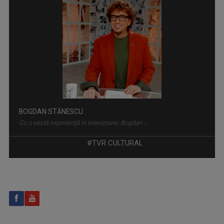
În fiecare marți și vineri, de la ora 14:30, ...
BOGDAN STĂNESCU
Cu o vastă experiență în televiziune, Bogdan ...
INTRARE LIBERĂ
#TVR CULTURAL
„Intrare liberă” este un magazin cultural ...