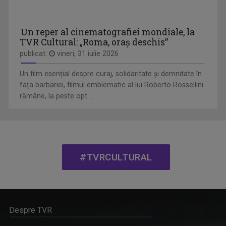
Un reper al cinematografiei mondiale, la
TVR Cultural: „Roma, oraș deschis”
publicat:
vineri, 31 iulie 2026
Un film esențial despre curaj, solidaritate și demnitate în
fața barbariei, filmul emblematic al lui Roberto Rossellini
rămâne, la peste opt ...
DIALOGURI ACADEMICE
Din aprilie 2023, TVR Cultural le aduce ...
#TVRCULTURAL
Despre TVR