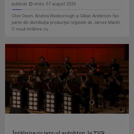
publicat:
vineri, 07 august 2026
Clive Owen, Andrea Riseborough şi Gillian Anderson fac
parte din distribuţia producţiei regizate de James Marsh.
O nouă întâlnire cu ...
MARIUS CONSTANTINESCU
O prezenţă constantă în sălile de concerte, în ...
ISTORII CU TÂLC
Este o emisiune de tip podcast, cu invitați ...
Întâlnire cu jazz-ul autohton, la TVR