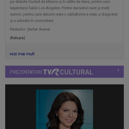
ACTUL 0
pe străzile Ciudad de Mexico şi în sălile de dans, printre care
„Actul 0” este o emisiune de televiziune ...
legendarul Salón Los Ángeles. Printre dansatori sunt şi mulţi
seniori, pentru care danzón este o sărbătorire a vieţii, a dragostei
şi a adunării în comunitate.
Redactor: Ştefan Asavei
(Reluare)
vezi mai mult
PREZENTATORI
MIC DEJUN CU UN CAMPION
Telespectatorii au numit-o „ora în care vrem ...