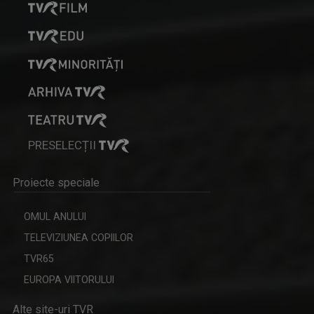
FILMUL DE ARTĂ
Luni, de la ora 22.00, sărbătorim cea de-a ...
PRESELECȚII
Proiecte speciale
OMUL ANULUI
TELEVIZIUNEA COPIILOR
TVR65
EUROPA VIITORULUI
Alte site-uri TVR