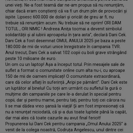
unei vieți. Ne-a fost teamă dar ne-am propus să nu renunțăm,
chiar dacă eram conștienți că va fi un drum plin de provocări și
ispite. Lipsesc 600.000 de dolari și oricât de greu ar fi, nu
trebuie să renunțăm acum. Nu trebuie să ne oprim! ORI DAM
TOTUL , ORI NIMIC ! Andreea Aniţa tocmai a devenit simbolul
solidarității și al iubirii aproapelui în țara asta”, declară Dani Cek.
Dani Cek a fost desemnat OMUL ANULUI 2025 pe baza a peste
180.000 de mii de voturi unice înregistrate în campania TVR.
Anul trecut, Dani Cek a salvat 102 copii cu boli grave strângând
peste 10 milioane de euro.
Un om cu un laptop! Așa a început totul. Prin mesajele sale de
suflet a format o comunitate online cum alta nu-i, cu aproape
150 de mii de oameni implicați! O comunitate extraordinară,
care dă celor aflați în suferință „Aripi pe pământ”. Dani Cek este
un luptător al binelui! Cu toții am urmărit cu sufletul la gură o
mulțime din campaniile pe care le-a derulat în special pentru
copii, dar și pentru mame, pentru tați, pentru toți cei cărora nu
li se mai dădea vreo șansă la viață! Și am fost impresionați că
nu a renunțat niciodată, că și-a dus toate luptele până la capăt,
dar mai ales că toate cazurile au avut final fericit!
Propunerea lui Dani Cek pentru campania „Omul Anului 2025” a
venit de la colega noastră, Codruța Angelescu, unul dintre cei