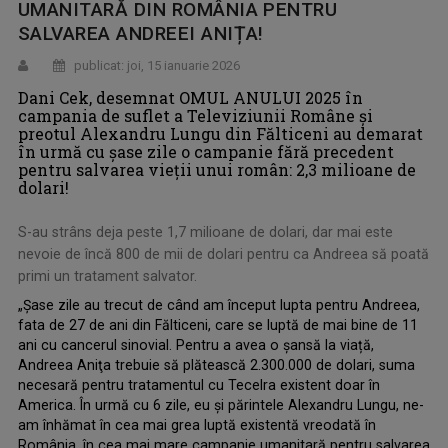
UMANITARĂ DIN ROMÂNIA PENTRU
SALVAREA ANDREEI ANIȚA!
publicat: joi, 15 ianuarie 2026
Dani Cek, desemnat OMUL ANULUI 2025 în
campania de suflet a Televiziunii Române și
preotul Alexandru Lungu din Fălticeni au demarat
în urmă cu șase zile o campanie fără precedent
pentru salvarea vieții unui român: 2,3 milioane de
dolari!
S-au strâns deja peste 1,7 milioane de dolari, dar mai este
nevoie de încă 800 de mii de dolari pentru ca Andreea să poată
primi un tratament salvator.
„Șase zile au trecut de când am început lupta pentru Andreea,
fata de 27 de ani din Fălticeni, care se luptă de mai bine de 11
ani cu cancerul sinovial. Pentru a avea o șansă la viață,
Andreea Aniţa trebuie să plătească 2.300.000 de dolari, suma
necesară pentru tratamentul cu Tecelra existent doar în
America. În urmă cu 6 zile, eu și părintele Alexandru Lungu, ne-
am înhămat în cea mai grea luptă existentă vreodată în
România, în cea mai mare campanie umanitară pentru salvarea