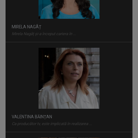
MIRELA NAGÂȚ
Mirela Nagâț şi-a început cariera în ...
JURNAL CULTURAL
Sub sloganul „Să știm. Să fim”, „Jurnalul ...
VALENTINA BĂINȚAN
Ca producător tv, este implicată în realizarea ...
ETNIKULT