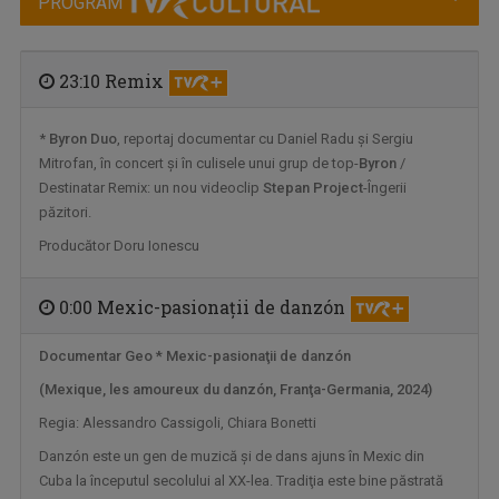
PROGRAM
23:10 Remix
*
Byron Duo
, reportaj documentar cu Daniel Radu și Sergiu
Mitrofan, în concert și în culisele unui grup de top-
Byron
/
INTERVIURILE TVR CULTURAL
Destinatar Remix: un nou videoclip
Stepan Project
-Îngerii
La „Interviurile TVR CULTURAL”, jurnalistele ...
păzitori.
Producător Doru Ionescu
0:00 Mexic-pasionaţii de danzón
Documentar Geo *
Mexic-pasionaţii de danzón
(Mexique, les amoureux du danzón, Franţa-Germania, 2024)
Regia: Alessandro Cassigoli, Chiara Bonetti
Danzón este un gen de muzică şi de dans ajuns în Mexic din
Cuba la începutul secolului al XX-lea. Tradiţia este bine păstrată