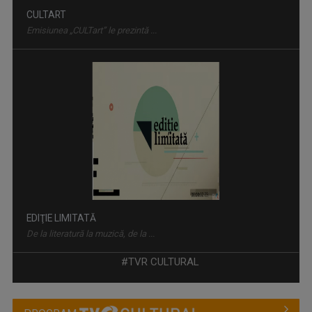
CULTART
Emisiunea „CULTart” le prezintă ...
EDIŢIE LIMITATĂ
De la literatură la muzică, de la ...
#TVR CULTURAL