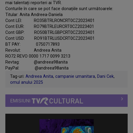
mai talentați reporteri ai TVR.
Conturile în care se pot face donațiile sunt următoarele:
Titular: Anita Andreea-Daniela
Cont LEI: RO35BTRLRONCRT0CZ2023401
Cont EUR: RO79BTRLEURCRT0CZ2023401
Cont GBP: RO50BTRLGBPCRT0CZ2023401
Cont USD: RO91BTRLUSDCRT0CZ2023401
BT PAY: 0750717893
Revolut: Andreea Anita
RO72 REVO 0000 1717 0099 3213
Revtag: @andreea98anita
PayPal: @andreea98anita
Tag-uri:
Andreea Anita
,
campanie umanitara
,
Dani Cek
,
omul anului 2025
EMISIUNI