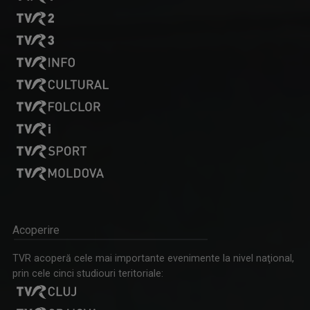
DIALOGURI ACADEMICE
Din aprilie 2023, TVR Cultural le aduce ...
Acoperire
REMIX
De 25 de ani, „Remix” propune tururi ghidate ...
TVR acoperă cele mai importante evenimente la nivel naţional,
prin cele cinci studiouri teritoriale: