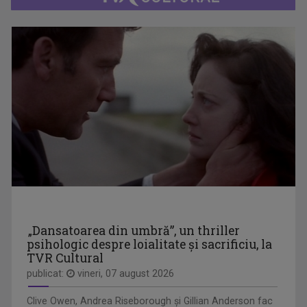
RAFAEL UDRIŞTE
S-a născut pe 16 octombrie 1970. Absolvent al ...
ARTA LA COLȚ DE STRADĂ
Dacă adesea emisiunile culturale sunt ...
MIRELA NAGÂȚ
Mirela Nagâț şi-a început cariera în ...
„Dansatoarea din umbră”, un thriller
psihologic despre loialitate și sacrificiu, la
MATCA. LITERATURĂ ÎN DIRECT
TVR Cultural
Magazinul dedicat literaturii contemporane, ...
publicat:
vineri, 07 august 2026
Clive Owen, Andrea Riseborough şi Gillian Anderson fac