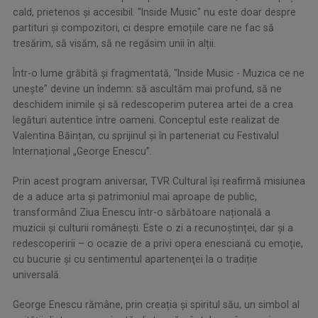
cald, prietenos și accesibil. "Inside Music" nu este doar despre
partituri și compozitori, ci despre emoțiile care ne fac să
tresărim, să visăm, să ne regăsim unii în alții.
Într-o lume grăbită și fragmentată, "Inside Music - Muzica ce ne
unește" devine un îndemn: să ascultăm mai profund, să ne
deschidem inimile și să redescoperim puterea artei de a crea
legături autentice între oameni. Conceptul este realizat de
Valentina Băințan, cu sprijinul și în parteneriat cu Festivalul
Internațional „George Enescu”.
Prin acest program aniversar, TVR Cultural își reafirmă misiunea
de a aduce arta și patrimoniul mai aproape de public,
transformând Ziua Enescu într-o sărbătoare națională a
muzicii și culturii românești. Este o zi a recunoștinței, dar și a
redescoperirii – o ocazie de a privi opera enesciană cu emoție,
cu bucurie și cu sentimentul apartenenţei la o tradiție
universală.
George Enescu rămâne, prin creația și spiritul său, un simbol al