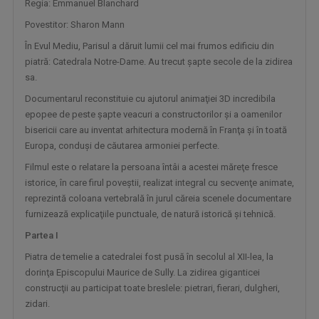
Regia: Emmanuel Blanchard
Emisiunea „CULTart” le prezintă ...
Povestitor: Sharon Mann
În Evul Mediu, Parisul a dăruit lumii cel mai frumos edificiu din
piatră: Catedrala Notre-Dame. Au trecut şapte secole de la zidirea
sa.
Documentarul reconstituie cu ajutorul animaţiei 3D incredibila
epopee de peste şapte veacuri a constructorilor şi a oamenilor
bisericii care au inventat arhitectura modernă în Franţa şi în toată
Europa, conduşi de căutarea armoniei perfecte.
Filmul este o relatare la persoana întâi a acestei măreţe fresce
istorice, în care firul poveştii, realizat integral cu secvenţe animate,
CULTURA MINORITĂȚILOR
reprezintă coloana vertebrală în jurul căreia scenele documentare
Germani, maghiari, romi, tătari și lipoveni ...
furnizează explicaţiile punctuale, de natură istorică şi tehnică.
Partea I
Piatra de temelie a catedralei fost pusă în secolul al XII-lea, la
dorinţa Episcopului Maurice de Sully. La zidirea giganticei
construcţii au participat toate breslele: pietrari, fierari, dulgheri,
zidari.