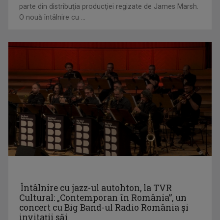
parte din distribuţia producţiei regizate de James Marsh.
O nouă întâlnire cu ...
IOANA PAVEL
E absolventă a Universității de Muzică, ...
ETNIKULT
În fiecare marți și vineri, de la ora 14:30, ...
Întâlnire cu jazz-ul autohton, la TVR
Cultural: „Contemporan în România”, un
concert cu Big Band-ul Radio România şi
invitaţii săi