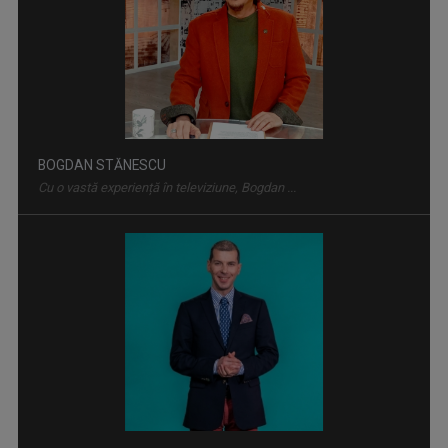
BOGDAN STĂNESCU
Cu o vastă experiență în televiziune, Bogdan ...
MIC DEJUN CU UN CAMPION
Telespectatorii au numit-o „ora în care vrem ...
MARIUS CONSTANTINESCU
O prezenţă constantă în sălile de concerte, în ...
OMUL ȘI TIMPUL
TVR Cultural prezintă „Omul și timpul”, o ...