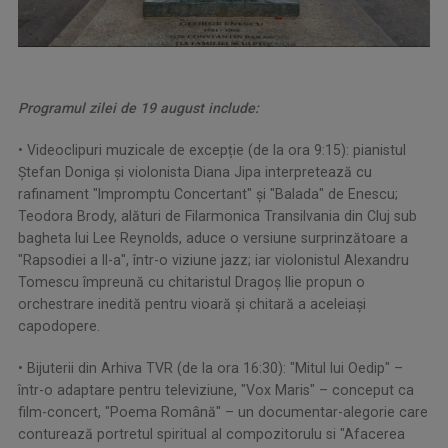
Programul zilei de 19 august include:
• Videoclipuri muzicale de excepție (de la ora 9:15): pianistul
Ștefan Doniga și violonista Diana Jipa interpretează cu
rafinament "Impromptu Concertant" și "Balada" de Enescu;
Teodora Brody, alături de Filarmonica Transilvania din Cluj sub
bagheta lui Lee Reynolds, aduce o versiune surprinzătoare a
"Rapsodiei a II-a", într-o viziune jazz; iar violonistul Alexandru
Tomescu împreună cu chitaristul Dragoș Ilie propun o
orchestrare inedită pentru vioară și chitară a aceleiași
capodopere.
• Bijuterii din Arhiva TVR (de la ora 16:30): "Mitul lui Oedip" –
într-o adaptare pentru televiziune, "Vox Maris" – conceput ca
film-concert, "Poema Română" – un documentar-alegorie care
conturează portretul spiritual al compozitorulu si "Afacerea