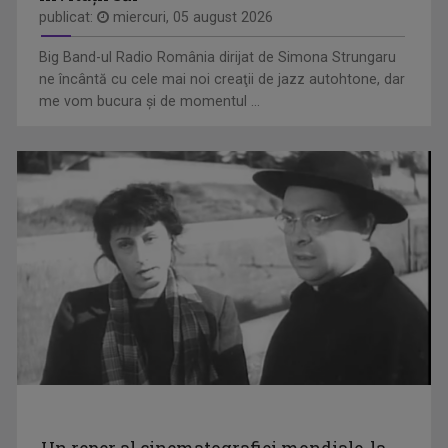
publicat:
miercuri, 05 august 2026
Big Band-ul Radio România dirijat de Simona Strungaru
INTERVIURILE TVR CULTURAL
ne încântă cu cele mai noi creaţii de jazz autohtone, dar
La „Interviurile TVR CULTURAL”, jurnalistele ...
me vom bucura şi de momentul ...
FILMUL DE ARTĂ
Luni, de la ora 22.00, sărbătorim cea de-a ...