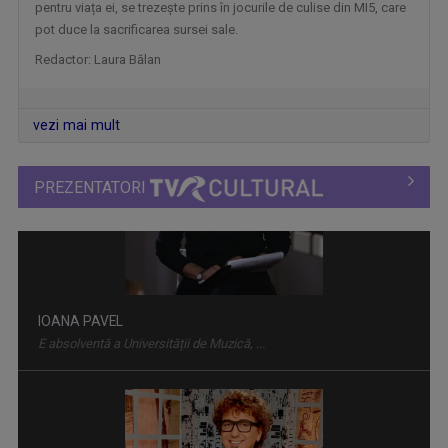
pentru viața ei, se trezește prins în jocurile de culise din MI5, care
pot duce la sacrificarea sursei sale.
Redactor: Laura Bălan
vezi mai mult
PREZENTATORI
LECȚIA DE ISTORIE
Emisiunea „Lecția de istorie” își propune să ...