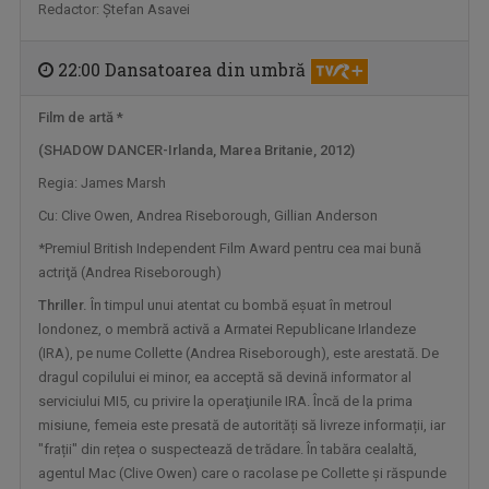
Redactor: Ştefan Asavei
22:00 Dansatoarea din umbră
Film de artă *
JURNAL CULTURAL
(SHADOW DANCER-Irlanda, Marea
Britanie, 2012)
Sub sloganul „Să știm. Să fim”, „Jurnalul ...
Regia: James Marsh
Cu: Clive Owen, Andrea Riseborough, Gillian Anderson
*Premiul British Independent Film Award pentru cea mai bună
actriţă (Andrea Riseborough)
Thriller.
În timpul unui atentat cu bombă eșuat în metroul
londonez, o membră activă a Armatei Republicane Irlandeze
(IRA), pe nume Collette (Andrea Riseborough), este arestată. De
dragul copilului ei minor, ea acceptă să devină informator al
serviciului MI5, cu privire la operaţiunile IRA. Încă de la prima
misiune, femeia este presată de autorități să livreze informații, iar
"frații" din rețea o suspectează de trădare. În tabăra cealaltă,
EDIŢIE LIMITATĂ
agentul Mac (Clive Owen) care o racolase pe Collette şi răspunde
De la literatură la muzică, de la ...