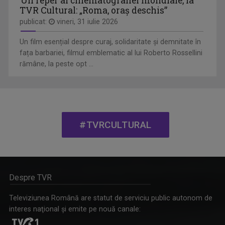
Un reper al cinematografiei mondiale, la
TVR Cultural: „Roma, oraș deschis”
publicat:
vineri, 31 iulie 2026
Un film esențial despre curaj, solidaritate și demnitate în
fața barbariei, filmul emblematic al lui Roberto Rossellini
rămâne, la peste opt ...
INTRARE LIBERĂ
„Intrare liberă” este un magazin cultural ...
#TVRCULTURAL
Despre TVR
Televiziunea Română are statut de serviciu public autonom de
interes naţional şi emite pe nouă canale: