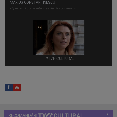
VALENTINA BĂINȚAN
Ca producător tv, este implicată în realizarea ...
#TVR CULTURAL
ACTUL 0
„Actul 0” este o emisiune de televiziune ...
RECOMANDĂRI