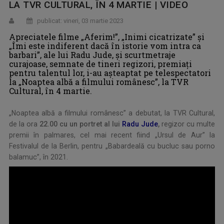
LA TVR CULTURAL, ÎN 4 MARTIE | VIDEO
publicat: vineri, 03 martie 2023
Apreciatele filme „Aferim!”, „Inimi cicatrizate” și
„Îmi este indiferent dacă în istorie vom intra ca
barbari”, ale lui Radu Jude, și scurtmetraje
curajoase, semnate de tineri regizori, premiați
pentru talentul lor, i-au așteaptat pe telespectatori
la „Noaptea albă a filmului românesc”, la TVR
Cultural, în 4 martie.
„Noaptea albă a filmului românesc” a debutat, la TVR Cultural,
de la ora
22.00 cu un portret al lui
Radu Jude
,
regizor cu multe
premii în palmares, cel mai recent fiind „Ursul de Aur” la
Festivalul de la Berlin, pentru „Babardeală cu bucluc sau porno
balamuc”, în 2021.