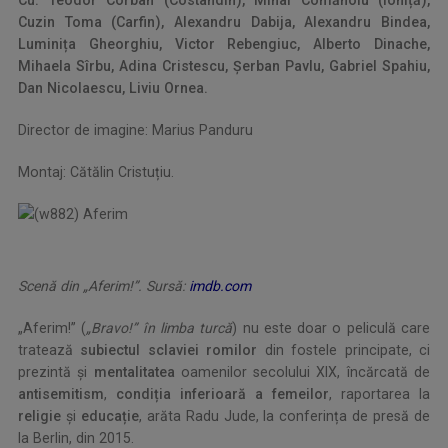
Cuzin Toma (Carfin), Alexandru Dabija, Alexandru Bindea,
Luminița Gheorghiu, Victor Rebengiuc, Alberto Dinache,
Mihaela Sîrbu, Adina Cristescu, Șerban Pavlu, Gabriel Spahiu,
Dan Nicolaescu, Liviu Ornea.
Director de imagine: Marius Panduru
Montaj: Cătălin Cristuțiu.
Scenă din „Aferim!”. Sursă:
imdb.com
„Aferim!” (
„Bravo!” în limba turcă
) nu este doar o peliculă care
tratează
subiectul sclaviei romilor
din fostele principate, ci
prezintă și
mentalitatea
oamenilor secolului XIX, încărcată de
antisemitism
,
condiția inferioară a femeilor
, raportarea la
religie
și
educație
, arăta Radu Jude, la conferința de presă de
la Berlin, din 2015.