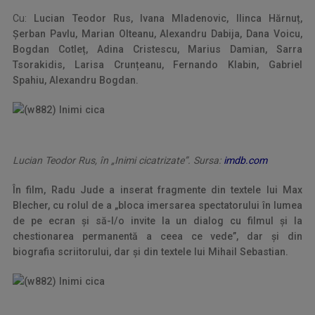
Cu:
Lucian Teodor Rus, Ivana Mladenovic, Ilinca Hărnuț,
Șerban Pavlu, Marian Olteanu, Alexandru Dabija, Dana Voicu,
Bogdan Cotleț, Adina Cristescu, Marius Damian, Sarra
Tsorakidis, Larisa Crunțeanu, Fernando Klabin, Gabriel
Spahiu, Alexandru Bogdan.
Lucian Teodor Rus, în „Inimi cicatrizate”. Sursa:
imdb.com
În film, Radu Jude a inserat fragmente din textele lui Max
Blecher, cu rolul de a „bloca imersarea spectatorului în lumea
de pe ecran și să-l/o invite la un dialog cu filmul și la
chestionarea permanentă a ceea ce vede”, dar și din
biografia scriitorului, dar și din textele lui Mihail Sebastian.