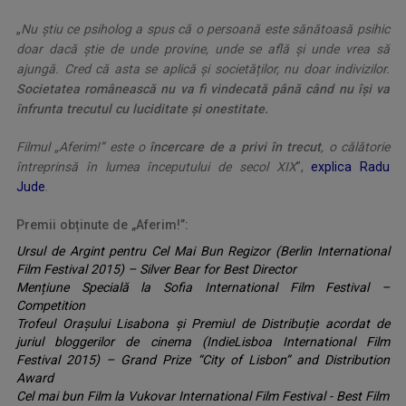
„
Nu știu ce psiholog a spus că o persoană este sănătoasă psihic
doar dacă știe de unde provine, unde se află și unde vrea să
ajungă. Cred că asta se aplică și societăților, nu doar indivizilor.
Societatea românească nu va fi vindecată până când nu își va
înfrunta trecutul cu luciditate și onestitate.
Filmul „Aferim!” este o
încercare de a privi în trecut
, o călătorie
întreprinsă în lumea începutului de secol XIX
”,
explica Radu
Jude
.
Premii obținute de „Aferim!”:
Ursul de Argint pentru Cel Mai Bun Regizor (Berlin International
Film Festival 2015) – Silver Bear for Best Director
Mențiune Specială la Sofia International Film Festival –
Competition
Trofeul Orașului Lisabona și Premiul de Distribuție acordat de
juriul bloggerilor de cinema (IndieLisboa International Film
Festival 2015) – Grand Prize “City of Lisbon” and Distribution
Award
Cel mai bun Film la Vukovar International Film Festival - Best Film