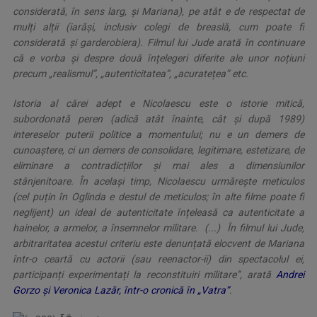
considerată, în sens larg, și Mariana), pe atât e de respectat de
mulți alții (iarăși, inclusiv colegi de breaslă, cum poate fi
considerată și garderobiera). Filmul lui Jude arată în continuare
că e vorba și despre două înțelegeri diferite ale unor noțiuni
precum „realismul”, „autenticitatea”, „acuratețea” etc.
Istoria al cărei adept e Nicolaescu este o istorie mitică,
subordonată peren (adică atât înainte, cât și după 1989)
intereselor puterii politice a momentului; nu e un demers de
cunoaștere, ci un demers de consolidare, legitimare, estetizare, de
eliminare a contradicțiilor și mai ales a dimensiunilor
stânjenitoare. În același timp, Nicolaescu urmărește meticulos
(cel puțin în Oglinda e destul de meticulos; în alte filme poate fi
neglijent) un ideal de autenticitate înțeleasă ca autenticitate a
hainelor, a armelor, a însemnelor militare. (...) În filmul lui Jude,
arbitraritatea acestui criteriu este denunțată elocvent de Mariana
într-o ceartă cu actorii (sau reenactor-ii) din spectacolul ei,
participanți experimentați la reconstituiri militare”,
arată
Andrei
Gorzo și Veronica Lazăr, într-o cronică în „Vatra”
.