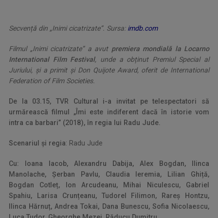
Secvență din „Inimi cicatrizate”. Sursa:
imdb.com
Filmul „Inimi cicatrizate” a avut
premiera mondială la Locarno
International Film Festival
, unde a obținut Premiul Special al
Juriului, și a primit și Don Quijote Award, oferit de International
Federation of Film Societies.
De la 03.15, TVR Cultural i-a invitat pe telespectatori să
urmărească filmul „Îmi este indiferent dacă în istorie vom
intra ca barbari” (2018), în regia lui Radu Jude.
Scenariul și regia
: Radu Jude
Cu: Ioana Iacob, Alexandru Dabija, Alex Bogdan, Ilinca
Manolache, Șerban Pavlu, Claudia Ieremia, Lilian Ghiță,
Bogdan Cotleț, Ion Arcudeanu, Mihai Niculescu, Gabriel
Spahiu, Larisa Crunțeanu, Tudorel Filimon, Rareș Hontzu,
Ilinca Hărnuț, Andrea Tokai, Dana Bunescu, Sofia Nicolaescu,
Luca Tudor, Gheorghe Mezei, Răducu Dumitru.