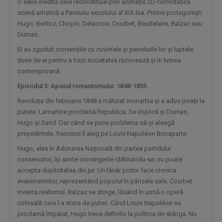
O serie inedită care reconstituie-prin animaţie 2D-formidabila
scenă artistică a Parisului secolului al XIX-lea. Printre protagonişti:
Hugo, Berlioz, Chopin, Delacroix, Courbet, Baudelaire, Balzac sau
Dumas...
Ei au zguduit convenţiile cu cuvintele şi penelurile lor şi luptele
duse de ei pentru a trezi societatea rezonează şi în lumea
MATCA. LITERATURĂ ÎN DIRECT
contemporană.
Magazinul dedicat literaturii contemporane, ...
Episodul 3: Apusul romantismului: 1848-1855
Revoluţia din februarie 1848 a măturat monarhia şi a adus poeţii la
putere. Lamartine proclamă Republica. Se implică şi Dumas,
Hugo şi Sand. Dar când se pune problema să-şi aleagă
preşedintele, francezii îl aleg pe Louis Napoléon Bonaparte.
Hugo, ales în Adunarea Naţională din partea partidului
conservator, îşi simte convingerile clătinându-se; nu poate
accepta duplicitatea din jur. Un tânăr pictor face cronica
evenimentelor, reprezentând poporul în pânzele sale; Courbet
inventa realismul. Balzac se stinge, lăsând în urmă o operă
colosală care l-a stors de puteri. Când Louis Napoléon se
ETNIKULT
proclamă împărat, Hugo trece definitiv la politica de stânga. Nu