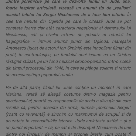
„
Dintre polemicile pe care le dezvoltă filmul lui Jude, una,
foarte inspirat articulată, vizează un anumit tip de „realism”
asociat felului lui Sergiu Nicolaescu de a face film istoric.
În
cele trei minute din Oglinda pe care le citează Jude se pot
constata foarte clar atât caracterul negaționist al demersului lui
Nicolaescu, cât și nivelul extrem de primitiv al retoricii lui
hagiografice – într-un anumit punct din Oglinda, mareșalul
Antonescu (jucat de actorul Ion Siminie) este înnobilant filmat din
profil, în contraplonjeu, pe fundalul unei icoane cu un Cristos
răstignit stilizat, pe un fond muzical siropos-pianistic, într-o scenă
din timpul procesului din 1946, în care se plânge solemn și retoric
de nerecunoștința poporului român.
Pe de altă parte, filmul lui Jude conține un moment în care
Mariana, venită să aleagă costume dintr-o magazie pentru
spectacolul ei, poartă cu responsabila de acolo o discuție din care
rezultă că, pentru aceasta din urmă, numele „domnului Sergiu”
(rostit cu reverență) e sinonim cu maximumul de scrupul și de
acuratețe în reconstituirile istorice. Jude amintește astfel – și e
un punct important – că, pe cât e de disprețuit Nicolaescu de unii
dintre noi (inclusiv de membri ai propriei bresle, cum poate fi