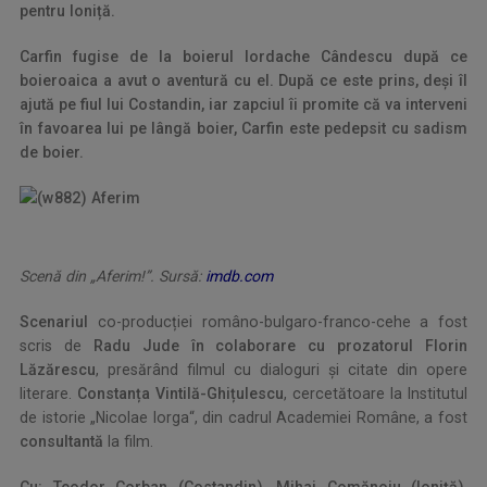
pentru Ioniță.
Carfin fugise de la boierul Iordache Cândescu după ce
boieroaica a avut o aventură cu el. După ce este prins, deși îl
ajută pe fiul lui Costandin, iar zapciul îi promite că va interveni
în favoarea lui pe lângă boier, Carfin este pedepsit cu sadism
de boier.
Scenă din „Aferim!”. Sursă:
imdb.com
Scenariul
co-producției româno-bulgaro-franco-cehe a fost
scris de
Radu Jude în colaborare cu prozatorul Florin
Lăzărescu
, presărând filmul cu dialoguri și citate din opere
literare.
Constanța Vintilă-Ghițulescu
, cercetătoare la Institutul
de istorie „Nicolae Iorga“, din cadrul Academiei Române, a fost
consultantă
la film.
Cu: Teodor Corban (Costandin), Mihai Comănoiu (Ioniță),