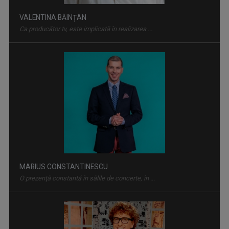
VALENTINA BĂINȚAN
Ca producător tv, este implicată în realizarea ...
REMIX
De 25 de ani, „Remix” propune tururi ghidate ...
MARIUS CONSTANTINESCU
O prezenţă constantă în sălile de concerte, în ...
CULTART
Emisiunea „CULTart” le prezintă ...