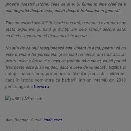
propria noastră istorie, ceea ce şi e. Şi filmul în sine cred că e
mai degrabă despre asta, decât despre Holocaust în general
.
Este un episod sensibil în istoria noastră, care nu a avut parte de
atâta expunere, şi, fiind şi minţiţi ani de-a rândul despre asta,
cred că e important să îţi asumi nişte lucruri.
Nu ştiu de ce unii reacţionează aşa violent la asta, pentru că nu
este o vină a lor personală
. Şi eu sunt româncă, am trăit aici, iar
pentru mine e firesc şi
e ceva ce trebuie să cunosc
,
ca să pot să
trec peste asta şi să vindec, dacă e ceva de vindecat
”, explica și
actrița Ioana Iacob, protagonista filmului „Îmi este indiferent
dacă în istorie vom intra ca barbari”,
într-un interviu din 2018
pentru agenția
News.ro
.
Alex Bogdan.
Sursă:
imdb.com