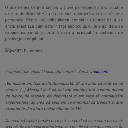
O asemenea cerință simplă o pune pe Rebeca într-o situație
extrem de delicată – ea nu are nici o cameră a ei, nici obiecte
personale. Pentru ea,
dificultatea constă nu numai de a se
arăta exact aşa cum este în faţa publicului, ci, în plus, de a se
expune ca romă şi orfană care a crescut în sistemul de
protecţie a copilului.
Fragment din afișul filmului „Eu contez”. Sursă:
imdb.com
„
Eu însămi am fost instituționalizată. Și am știut să simt că nu
contez
. (…)
Mesajul ar fi că noi toți contăm, toți suntem demni
de iubire, de respect, de demnitate și am vrea să normalizăm
experiențele, aș vrea să spunem că e normal să trăiești și alte
experiențe din afara reclamelor de la TV.
Nu cred că există familia perfectă, nu cred că este viața perfectă.
Așa că, fie ești copil instituțional sau nu, fie că ești gay sau nu, fie