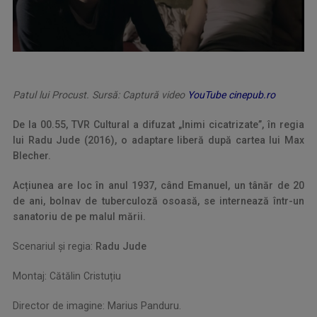
Patul lui Procust. Sursă: Captură video
YouTube cinepub.ro
De la 00.55, TVR Cultural a difuzat „Inimi cicatrizate”, în regia
lui Radu Jude (2016), o adaptare liberă după cartea lui Max
Blecher.
Acțiunea are loc în anul
1937
, când
Emanuel, un tânăr de 20
de ani, bolnav de tuberculoză osoasă, se internează într-un
sanatoriu
de pe malul mării.
Scenariul și regia:
Radu Jude
Montaj: Cătălin Cristuțiu
Director de imagine: Marius Panduru.