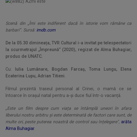
Scenă din „Îmi este indiferent dacă în istorie vom rămâne ca
barbari”. Sursă:
imdb.com
De la 05.30 dimineața, TVR Cultural i-a invitat pe telespectatori
la scurmetrajul „Împreună” (2020), regizat de Alma Buhagiar,
produs de UNATC.
Cu:
Iulia Lumânare, Bogdan Farcaș, Toma Lungu, Elena
Ecaterina Lupu, Adrian Titieni.
Filmul prezintă traseul personal al Crinei, o mamă ce se
întoarce în orașul natal pentru a-și duce fiul într-o vacanță.
„
Este un film despre cum viața se întâmplă uneori în afara
liberului nostru arbitru și este determinată de factori care sunt, de
multe ori, peste puterea noastră de control sau înțelegere",
arăta
Alma Buhagiar
.