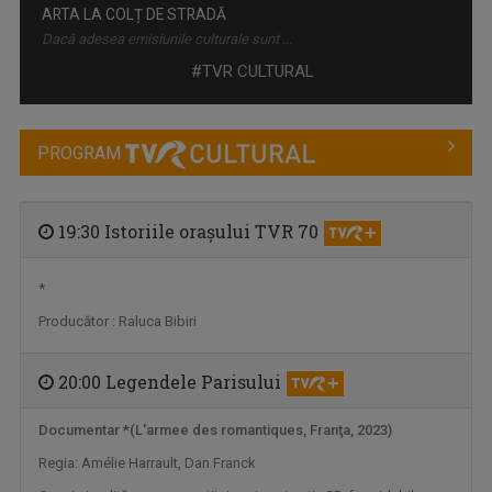
ARTA LA COLȚ DE STRADĂ
Dacă adesea emisiunile culturale sunt ...
#TVR CULTURAL
PROGRAM
19:30 Istoriile oraşului TVR 70
*
Producător : Raluca Bibiri
ACTUL 0
„Actul 0” este o emisiune de televiziune ...
20:00 Legendele Parisului
Documentar *(L'armee des romantiques, Franţa, 2023)
Regia: Amélie Harrault, Dan Franck