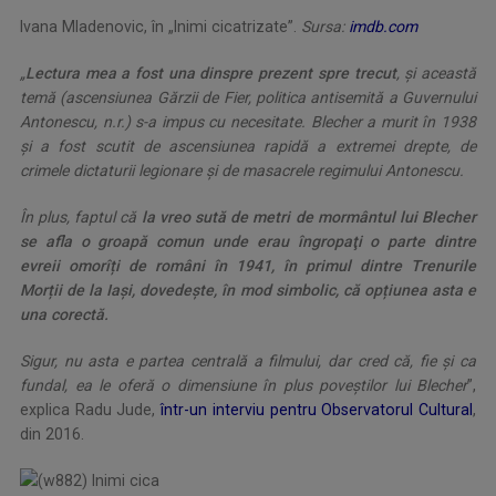
Ivana Mladenovic, în „Inimi cicatrizate”.
Sursa:
imdb.com
„
Lectura mea a fost una din­spre prezent spre trecut
, și această
temă (ascensiunea Gărzii de Fier, politica antisemită a Guvernului
Antonescu, n.r.) s-a impus cu necesitate. Blecher a murit în 1938
și a fost scutit de ascensiunea rapidă a extremei drepte, de
crimele dictaturii legionare și de masacrele regimului Antonescu.
În plus, faptul că
la vreo sută de metri de mormântul lui Blecher
se afla o groapă comun unde erau îngropaţi o parte dintre
evreii omorîți de români în 1941, în primul dintre Trenurile
Morții de la Iași, dovedește, în mod simbolic, că opțiunea asta e
una corectă.
Sigur, nu asta e partea centrală a filmului, dar cred că, fie și ca
fundal, ea le oferă o dimensiune în plus poveștilor lui Blecher
”,
explica Radu Jude,
într-un interviu pentru Observatorul Cultural
,
din 2016.