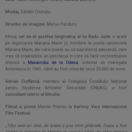
Montaj
: Cătălin Cristuțiu
Director de imagine
: Marius Panduru.
Filmul,
cel de-al șaselea lungmetraj al lui Radu Jude
, o arată
pe regizoarea Mariana Marin (o trimitere la poeta optzecistă
Mariana Marin, ale cărei poezii au ca supratemă adevărul), care
vrea să organizeze un spectacol în care să facă reconstituirea
istorică a
Masacrului de la Odesa
, ordonat de mareșalul
Antonescu în 1941, când au fost omorâți circa 25.000 de evrei.
Adrian
Cioflâncă
, membru al Colegiului Consiliului Național
pentru Studierea Arhivelor Securității (CNSAS), a fost
consultant istoric al filmului.
Filmul a primit
Marele Premiu la
Karlovy Vary Internațional
Film Festival.
„
Titlul este un citat, de aceea e pus între ghilimele. Fraza a fost