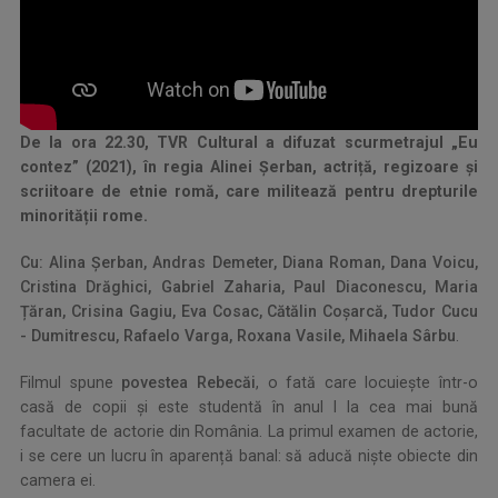
De la ora 22.30, TVR Cultural a difuzat scurmetrajul „Eu
contez” (2021), în regia Alinei Șerban, actriță, regizoare și
scriitoare de etnie romă, care militează pentru drepturile
minorității rome.
Cu: Alina Șerban, Andras Demeter, Diana Roman, Dana Voicu,
Cristina Drăghici, Gabriel Zaharia, Paul Diaconescu, Maria
Țăran, Crisina Gagiu, Eva Cosac, Cătălin Coșarcă, Tudor Cucu
- Dumitrescu, Rafaelo Varga, Roxana Vasile, Mihaela Sârbu
.
Filmul spune
povestea Rebecăi
, o fată care locuiește într-o
casă de copii și este studentă în anul I la cea mai bună
facultate de actorie din România. La primul examen de actorie,
i se cere un lucru în aparență banal: să aducă nişte obiecte din
camera ei.