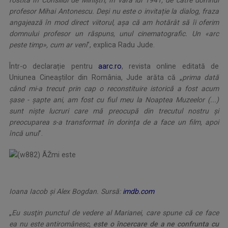
rostită în Consiliul de Miniștri, în vara lui 1941, de către domnul
profesor Mihai Antonescu. Deși nu este o invitație la dialog, fraza
angajează în mod direct viitorul, așa că am hotărât să îi oferim
domnului profesor un răspuns, unul cinematografic. Un «arc
peste timp», cum ar veni
”, explica Radu Jude.
Într-o declarație pentru
aarc.ro
, revista online editată de
Uniunea Cineaștilor din România, Jude arăta că „
prima dată
când mi-a trecut prin cap o reconstituire istorică a fost acum
șase - șapte ani, am fost cu fiul meu la Noaptea Muzeelor (...)
sunt niște lucruri care mă preocupă din trecutul nostru și
preocuparea s-a transformat în dorința de a face un film, apoi
încă unul
”.
Ioana Iacob și Alex Bogdan. Sursă:
imdb.com
„
Eu susţin punctul de vedere al Marianei, care spune că ce face
ea nu este antiromânesc,
este o încercare de a ne confrunta cu