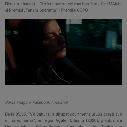
Filmul a câștigat - Trofeul pentru cel mai bun film - CineMAiubt
și Premiul „Tânără Speranță” - Premiile GOPO.
Sursă imagine: Facebook Anonimul
De la 05.55, TVR Cultural a difuzat scurtmetrajul „Să crești sub
un cireș amar”, în regia Agatei Olteanu (2020), produs de
Universitatea Babeș-Bolyai, Facultatea de Teatru și