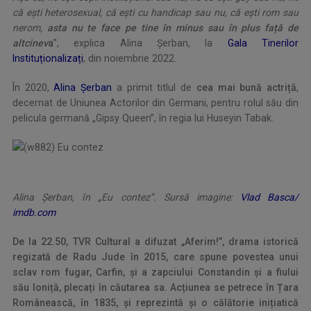
că ești heterosexual, că ești cu handicap sau nu, că ești rom sau
nerom,
asta nu te face pe tine în minus sau în plus față de
altcinev
a
”, explica Alina Șerban, la
Gala Tinerilor
Instituționalizați
, din noiembrie 2022.
În 2020,
Alina Șerban
a primit titlul de
cea mai bună actriță
,
decernat de Uniunea Actorilor din Germani, pentru rolul său din
pelicula germană „Gipsy Queen”, în regia lui Huseyin Tabak.
Alina Șerban, în „Eu contez”. Sursă imagine:
Vlad Basca/
imdb.com
De la 22.50, TVR Cultural a difuzat „Aferim!”, d
rama istorică
regizată de Radu Jude în 2015, care spune povestea unui
sclav rom fugar, Carfin, și a zapciului Constandin și a fiului
său Ioniță, plecați în căutarea sa. Acțiunea se petrece în Țara
Românească, în 1835, și reprezintă și o călătorie inițiatică