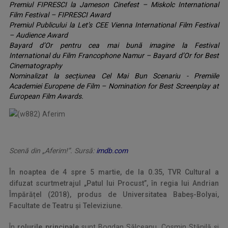
Premiul FIPRESCI la Jameson Cinefest – Miskolc International
Film Festival – FIPRESCI Award
Premiul Publicului la Let’s CEE Vienna International Film Festival
– Audience Award
Bayard d’Or pentru cea mai bună imagine la Festival
International du Film Francophone Namur – Bayard d’Or for Best
Cinematography
Nominalizat la secțiunea Cel Mai Bun Scenariu - Premiile
Academiei Europene de Film – Nomination for Best Screenplay at
European Film Awards.
Scenă din „Aferim!”. Sursă:
imdb.com
În noaptea de 4 spre 5 martie, de la 0.35, TVR Cultural a
difuzat scurtmetrajul „Patul lui Procust”, în regia lui Andrian
Împărățel (2018), produs de
Universitatea Babeș-Bolyai,
Facultate de Teatru și Televiziune.
În
rolurile principale
sunt Bogdan Sălceanu, Cosmin Stănilă și